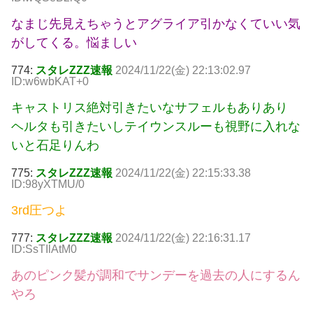
なまじ先見えちゃうとアグライア引かなくていい気
がしてくる。悩ましい
774:
スタレZZZ速報
2024/11/22(金) 22:13:02.97
ID:w6wbKAT+0
キャストリス絶対引きたいなサフェルもありあり
ヘルタも引きたいしテイウンスルーも視野に入れな
いと石足りんわ
775:
スタレZZZ速報
2024/11/22(金) 22:15:33.38
ID:98yXTMU/0
3rd圧つよ
777:
スタレZZZ速報
2024/11/22(金) 22:16:31.17
ID:SsTIlAtM0
あのピンク髪が調和でサンデーを過去の人にするん
やろ