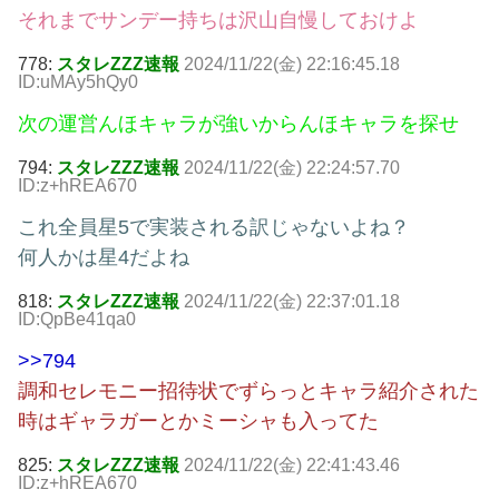
それまでサンデー持ちは沢山自慢しておけよ
778:
スタレZZZ速報
2024/11/22(金) 22:16:45.18
ID:uMAy5hQy0
次の運営んほキャラが強いからんほキャラを探せ
794:
スタレZZZ速報
2024/11/22(金) 22:24:57.70
ID:z+hREA670
これ全員星5で実装される訳じゃないよね？
何人かは星4だよね
818:
スタレZZZ速報
2024/11/22(金) 22:37:01.18
ID:QpBe41qa0
>>794
調和セレモニー招待状でずらっとキャラ紹介された
時はギャラガーとかミーシャも入ってた
825:
スタレZZZ速報
2024/11/22(金) 22:41:43.46
ID:z+hREA670