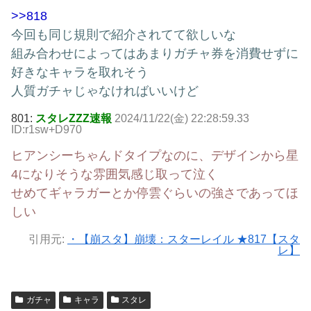
>>818
今回も同じ規則で紹介されてて欲しいな
組み合わせによってはあまりガチャ券を消費せずに
好きなキャラを取れそう
人質ガチャじゃなければいいけど
801:
スタレZZZ速報
2024/11/22(金) 22:28:59.33
ID:r1sw+D970
ヒアンシーちゃんドタイプなのに、デザインから星
4になりそうな雰囲気感じ取って泣く
せめてギャラガーとか停雲ぐらいの強さであってほ
しい
引用元:
・【崩スタ】崩壊：スターレイル ★817【スタ
レ】
ガチャ
キャラ
スタレ