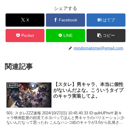
シェアする
X
Facebook
はてブ
Pocket
LINE
コピー
mindomatome@gmail.com
関連記事
【スタレ】男キャラ、本当に個性
キャラ
がないんだよな。こういうタイプ
のキャラ実装してよ。
501: スタレZZZ速報 2024/10/27(日) 10:45:40.33 ID:qulhUPhvH 新キ
ャラ映画監督の顔見てホヨバってほんと男キャラのバリエーション少
ないんだなって思ったわ こんなハンコ絵のキャラが3.0から乱発され
る...