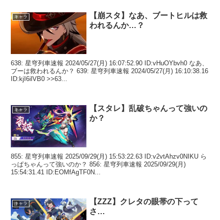
【崩スタ】なあ、ブートヒルは救
キャラ
われるんか…？
638: 星穹列車速報 2024/05/27(月) 16:07:52.90 ID:vHuOYbvh0 なあ、
ブーは救われるんか？ 639: 星穹列車速報 2024/05/27(月) 16:10:38.16
ID:kjI6ilVB0 >>63...
【スタレ】乱破ちゃんって強いの
キャラ
か？
855: 星穹列車速報 2025/09/29(月) 15:53:22.63 ID:v2vtAhzv0NIKU ら
っぱちゃんって強いのか？ 856: 星穹列車速報 2025/09/29(月)
15:54:31.41 ID:EOMfAgTF0N...
【ZZZ】クレタの眼帯の下って
キャラ
さ…