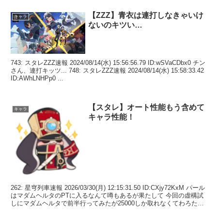
【ZZZ】青衣は連打しなきゃいけ
キャラ
ないのキツい…
743: スタレZZZ速報 2024/08/14(水) 15:56:56.79 ID:wSVaCDbx0 チン
さん、連打キッツ... 748: スタレZZZ速報 2024/08/14(水) 15:58:33.42
ID:AWhLNHPp0 ...
【スタレ】オート性能もう含めて
キャラ
キャラ性能！
262: 星穹列車速報 2026/03/30(月) 12:15:31.50 ID:CXjy72KxM パール
はマダムヘルタのPTに入るなんて噂もあるが果たして 今回の虚構試
しにマダムヘルタで前半行ってみたが25000しか取れなくてわろた
か...