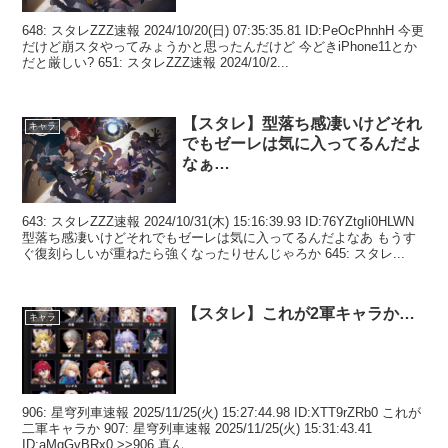
648: スタレZZZ速報 2024/10/20(日) 07:35:35.81 ID:PeOcPhnhH 今更
だけど崩スタやってみょうかと思ったんだけど 今どきiPhone11とか
だと厳しい? 651: スタレZZZ速報 2024/10/2...
【スタレ】型落ち感凄いけどそれ
キャラ
でもゼーレは気に入ってるんだよ
なぁ…
643: スタレZZZ速報 2024/10/31(木) 15:16:39.93 ID:76YZtgIi0HLWN
型落ち感凄いけどそれでもゼーレは気に入ってるんだよなあ もうす
ぐ復刻らしいが重ねたら強くなったりせんじゃろか 645: スタレ...
【スタレ】これが2軍キャラか…
キャラ
906: 星穹列車速報 2025/11/25(火) 15:27:44.98 ID:XTT9rZRb0 これが
二軍キャラか 907: 星穹列車速報 2025/11/25(火) 15:31:43.41
ID:aMqGvBRx0 >>906 真ん...