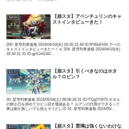
【崩スタ】アベンチュリンのキャ
Youtube
ストインタビューきた！
200: 星穹列車速報 2024/04/10(水) 18:26:22.49 ID:fP95eEh50 アベの
キャストインタビューきたー！ｗ 204: 星穹列車速報 2024/04/10(水)
18:34:31.31 ID:gpSJnG3i0...
【崩スタ】引くべきなのはホタ
キャラ
ル？ロビン？
30: 星穹列車速報 2024/05/04(土) 09:06:29.31 ID:fTQg2YM70 ホタル
の餅か凸を諦めてロビン回す価値ある？ ルアンの代用ができるって
事は耐久無しパでも使えそうだし🥺 31: 星穹列車速報 2024/05/...
【崩スタ】雲璃は強くないわけな
キャラ