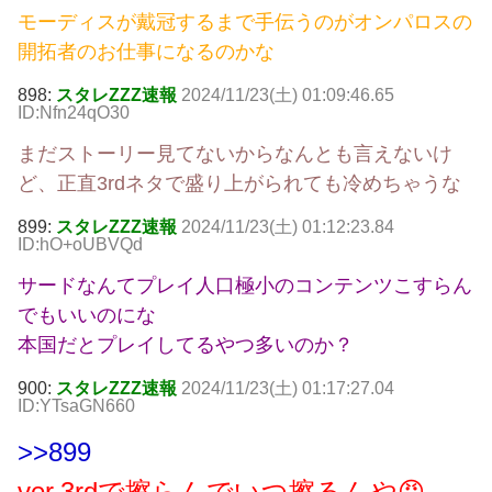
モーディスが戴冠するまで手伝うのがオンパロスの
開拓者のお仕事になるのかな
898:
スタレZZZ速報
2024/11/23(土) 01:09:46.65
ID:Nfn24qO30
まだストーリー見てないからなんとも言えないけ
ど、正直3rdネタで盛り上がられても冷めちゃうな
899:
スタレZZZ速報
2024/11/23(土) 01:12:23.84
ID:hO+oUBVQd
サードなんてプレイ人口極小のコンテンツこすらん
でもいいのにな
本国だとプレイしてるやつ多いのか？
900:
スタレZZZ速報
2024/11/23(土) 01:17:27.04
ID:YTsaGN660
>>899
ver.3rdで擦らんでいつ擦るんや😡