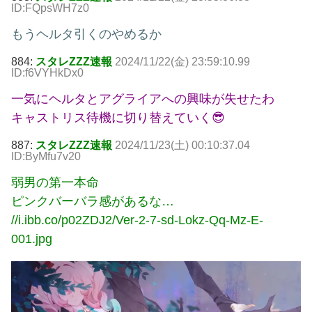
ID:FQpsWH7z0
もうヘルタ引くのやめるか
884:
スタレZZZ速報
2024/11/22(金) 23:59:10.99
ID:f6VYHkDx0
一気にヘルタとアグライアへの興味が失せたわ
キャストリス待機に切り替えていく😎
887:
スタレZZZ速報
2024/11/23(土) 00:10:37.04
ID:ByMfu7v20
弱男の第一本命
ピンクバーバラ感があるな…
//i.ibb.co/p02ZDJ2/Ver-2-7-sd-Lokz-Qq-Mz-E-
001.jpg