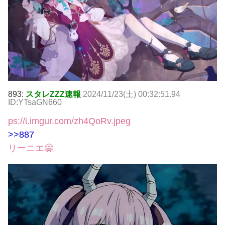
893:
スタレZZZ速報
2024/11/23(土) 00:32:51.94
ID:YTsaGN660
ps://i.imgur.com/zh4QoRv.jpeg
>>887
リーニエ🤗