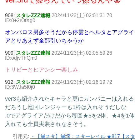
908:
スタレZZZ速報
2024/11/23(土) 02:01:31.70
ID:0+2rOtXg0
オンパロス男多そうだから停雲とヘルタとアグライ
アとりあえず全部引いちゃうか
909:
スタレZZZ速報
2024/11/23(土) 02:05:59.26
ID:odjvThQm0
トリビーとヒアンシー楽しみ
912:
スタレZZZ速報
2024/11/23(土) 02:16:19.72
ID:3WJa5l0j0
ver3も紹介されたキャラと更にカンパニーは入れる
だろうし巡回レンジャーも1枠は入れそうだしな
.0でアグライアだけだから毎回★5を2体、★4を1体
入れても全員実装されなさそう。
引用元:
・【崩スタ】崩壊：スターレイル ★817【スタ