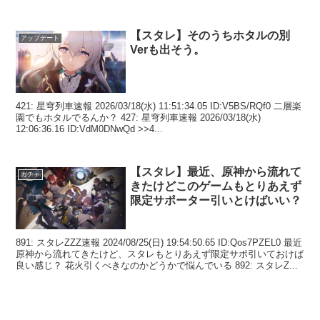
【スタレ】そのうちホタルの別
アップデート
Verも出そう。
421: 星穹列車速報 2026/03/18(水) 11:51:34.05 ID:V5BS/RQf0 二層楽
園でもホタルでるんか？ 427: 星穹列車速報 2026/03/18(水)
12:06:36.16 ID:VdM0DNwQd >>4...
【スタレ】最近、原神から流れて
ガチャ
きたけどこのゲームもとりあえず
限定サポーター引いとけばいい？
891: スタレZZZ速報 2024/08/25(日) 19:54:50.65 ID:Qos7PZEL0 最近
原神から流れてきたけど、スタレもとりあえず限定サポ引いておけば
良い感じ？ 花火引くべきなのかどうかで悩んでいる 892: スタレZ...