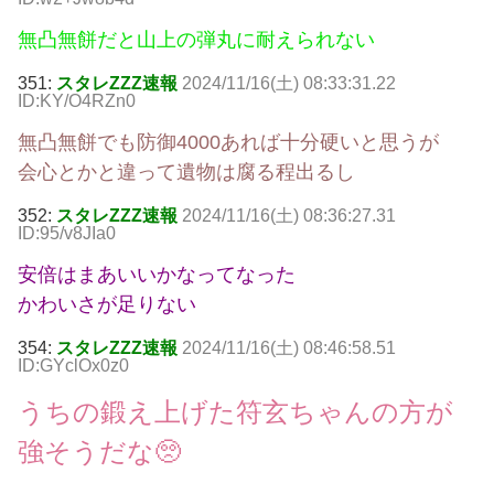
無凸無餅だと山上の弾丸に耐えられない
351:
スタレZZZ速報
2024/11/16(土) 08:33:31.22
ID:KY/O4RZn0
無凸無餅でも防御4000あれば十分硬いと思うが
会心とかと違って遺物は腐る程出るし
352:
スタレZZZ速報
2024/11/16(土) 08:36:27.31
ID:95/v8JIa0
安倍はまあいいかなってなった
かわいさが足りない
354:
スタレZZZ速報
2024/11/16(土) 08:46:58.51
ID:GYclOx0z0
うちの鍛え上げた符玄ちゃんの方が
強そうだな🥺