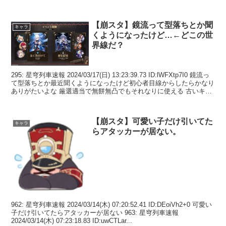
【崩スタ】鏡流って型落ちとか聞
キャラ
くようになったけど…←どこの世
界線だ？
295: 星穹列車速報 2024/03/17(日) 13:23:39.73 ID:lWFXtp7I0 鏡流っ
て型落ちとか最近聞くようになったけど初心者目線からしたらかなり
ありがたいよな 厳選適当で無餅無凸でもそれなりに使える 古いキャ
ラ救済...
【崩スタ】可愛い子だけ引いてた
キャラ
らアタッカーが居ない。
962: 星穹列車速報 2024/03/14(木) 07:20:52.41 ID:DEoiVh2+0 可愛い
子だけ引いてたらアタッカーが居ない 963: 星穹列車速報
2024/03/14(木) 07:23:18.83 ID:uwCTLar...