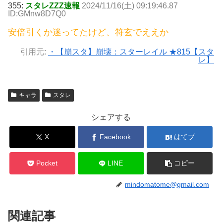
355:
スタレZZZ速報
2024/11/16(土) 09:19:46.87
ID:GMnw8D7Q0
安倍引くか迷ってたけど、符玄でええか
引用元:
・【崩スタ】崩壊：スターレイル ★815【スタ
レ】
キャラ
スタレ
シェアする
X
Facebook
はてブ
Pocket
LINE
コピー
mindomatome@gmail.com
関連記事