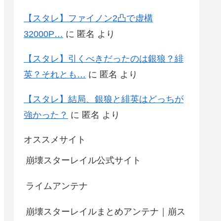
【スタレ】ファイノン2凸で虚構
32000P…
に
匿名
より
【スタレ】引くべきだったのは銀狼？緋
英？それとも…
に
匿名
より
【スタレ】結局、銀狼と緋英はどっちが
強かった？
に
匿名
より
オススメサイト
崩壊スターレイル公式サイト
ライムアンテナ
崩壊スターレイルまとめアンテナ｜崩ス