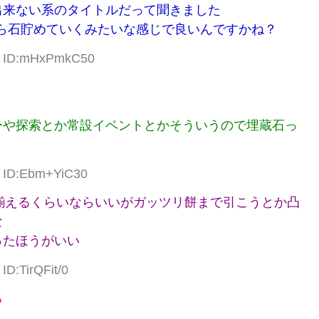
出来ない系のタイトルだって聞きました
すら石貯めていくみたいな感じで良いんですかね？
24 ID:mHxPmkC50
ーや探索とか常設イベントとかそういうので埋蔵石っ
7 ID:Ebm+YiC30
揃えるくらいならいいがガッツリ餅まで引こうとか凸
な
ったほうがいい
ID:TirQFit/0
ろ