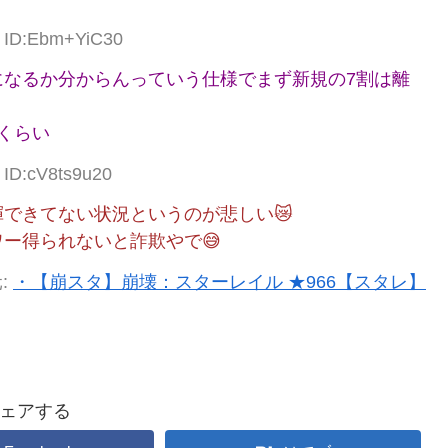
0 ID:Ebm+YiC30
になるか分からんっていう仕様でまず新規の7割は離
くらい
 ID:cV8ts9u20
できてない状況というのが悲しい😿
ー得られないと詐欺やで😅
:
・【崩スタ】崩壊：スターレイル ★966【スタレ】
ェアする