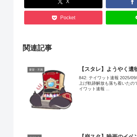
X
Pocket
関連記事
【スタレ】ようやく遺
要望・不満
842: テイワット速報 2025/09/
上げ軌跡解放も落ち着いたので
イワット速報 ...
【崩スタ】映画のイベ