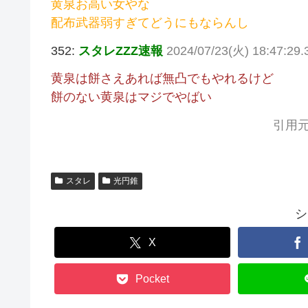
黄泉お高い女やな
配布武器弱すぎてどうにもならんし
352:
スタレZZZ速報
2024/07/23(火) 18:47:29.3
黄泉は餅さえあれば無凸でもやれるけど
餅のない黄泉はマジでやばい
引用元
スタレ
光円錐
シ
X
Pocket