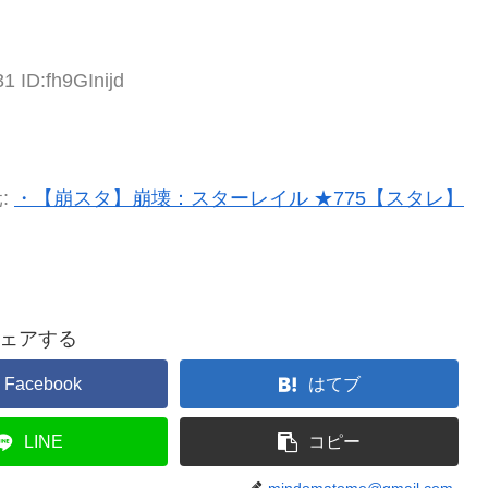
1 ID:fh9GInijd
:
・【崩スタ】崩壊：スターレイル ★775【スタレ】
ェアする
Facebook
はてブ
LINE
コピー