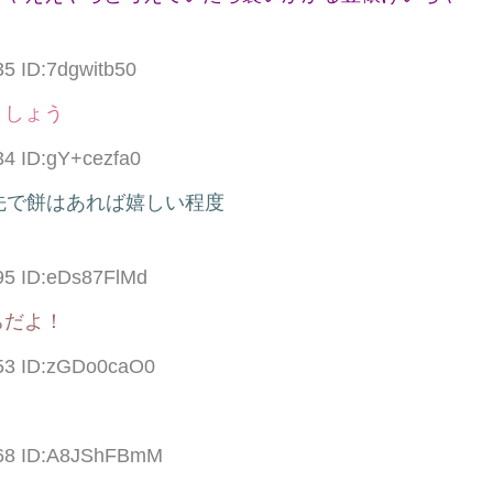
35 ID:7dgwitb50
ましょう
34 ID:gY+cezfa0
先で餅はあれば嬉しい程度
95 ID:eDs87FlMd
ちだよ！
.53 ID:zGDo0caO0
.68 ID:A8JShFBmM