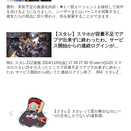
要約：実装予定の最適化内容：🔶1.一部エージェントを操作して街中
を歩けるようになりました。シーザーまたはバーニスを招集すると、
彼女たちの視点に切り替わり、街を探索することができます。
Ver.1.4では、すべての招集済みエージェントを、非戦闘...
【スタレ】スマホが容量不足でア
アップデート
プデ出来ずに終わったわ。サービ
ス開始からの連続ログインが…
861: スタレZZZ速報 2024/11/01(金) 17:39:27.00 ID:wie+VjGZ0 スマ
ホのスタレ25ギガ入ったところで容量不足でアプデ出来ずに終わっ
たわ サービス開始から続いてた連続ログイン終了… 864: スタレZ...
【スタレ】スタレって星が舞台なのに一
つの文化しかでないの違和感。