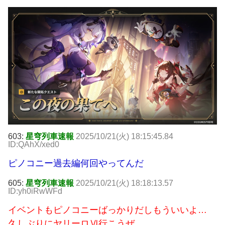
603:
星穹列車速報
2025/10/21(火) 18:15:45.84
ID:QAhX/xed0
ピノコニー過去編何回やってんだ
605:
星穹列車速報
2025/10/21(火) 18:18:13.57
ID:yh0iRwWFd
イベントもピノコニーばっかりだしもういいよ…
久しぶりにヤリーロⅥ行こうぜ