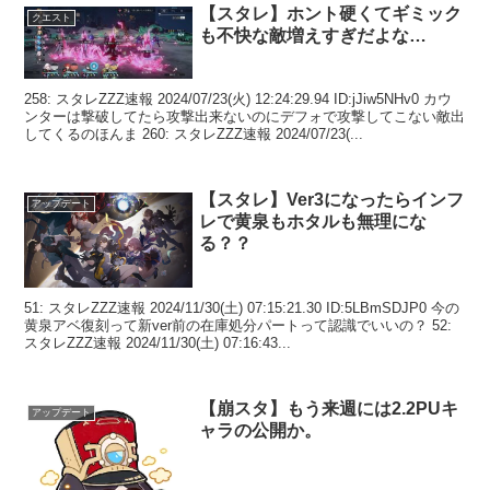
【スタレ】ホント硬くてギミック
クエスト
も不快な敵増えすぎだよな…
258: スタレZZZ速報 2024/07/23(火) 12:24:29.94 ID:jJiw5NHv0 カウ
ンターは撃破してたら攻撃出来ないのにデフォで攻撃してこない敵出
してくるのほんま 260: スタレZZZ速報 2024/07/23(...
【スタレ】Ver3になったらインフ
アップデート
レで黄泉もホタルも無理にな
る？？
51: スタレZZZ速報 2024/11/30(土) 07:15:21.30 ID:5LBmSDJP0 今の
黄泉アベ復刻って新ver前の在庫処分パートって認識でいいの？ 52:
スタレZZZ速報 2024/11/30(土) 07:16:43...
【崩スタ】もう来週には2.2PUキ
アップデート
ャラの公開か。