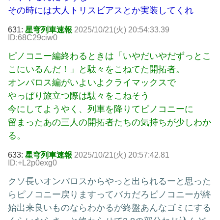
その時には大人トリスビアスとか実装してくれ
631:
星穹列車速報
2025/10/21(火) 20:54:33.39
ID:68C29ciw0
ピノコニー編終わるときは「いやだいやだずっとこ
こにいるんだ！」と駄々をこねてた開拓者。
オンパロス編がいよいよクライマックスで
やっぱり旅立つ際は駄々をこねそう
今にしてようやく、列車を降りてピノコニーに
留まったあの三人の開拓者たちの気持ちが少しわか
る。
633:
星穹列車速報
2025/10/21(火) 20:57:42.81
ID:+L2p0exg0
クソ長いオンパロスからやっと出られるーと思った
らピノコニー戻りますってバカだろピノコニーが終
始出来良いものならわかるが終盤あんなゴミにする