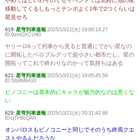
やめてほしいわそのくせイベントでは気軽に他の星
移動してくるしもっとテンポよく1年で2つくらいは
星見せろ
619:
星穹列車速報
2025/10/21(火) 19:00:14.27
ID:9zmOXCU90
ヤリーロ6って列車から見ると普通にでかい星なの
に開拓したベロブルグって超小さい都市だし、星の
開拓ってこれで終わりなのかって気持ちはある
621:
星穹列車速報
2025/10/21(火) 19:05:45.59
ID:5/p9M6410
ピノコニーは基本的にキャラが魅力的なのは悪くな
い
629:
星穹列車速報
2025/10/21(火) 20:31:42.86
ID:qTHtlcQA0
オンパロスもピノコニーと同じでそのうち終焉クエ
ストやるんだろうな