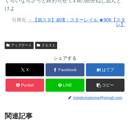
くらいならさっと終わらせて3.8の部分ねじ込んど
けよ
引用元:
・【崩スタ】崩壊：スターレイル ★906【スタ
レ】
アップデート
クエスト
シェアする
X
Facebook
はてブ
Pocket
LINE
コピー
mindomatome@gmail.com
関連記事