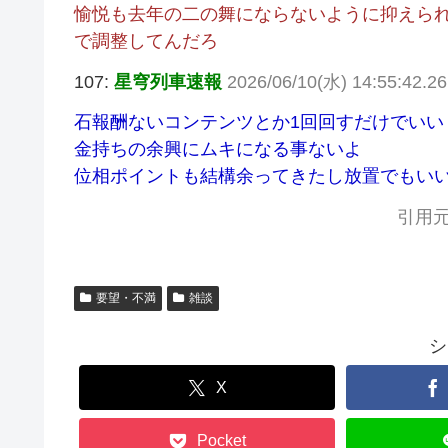
愉悦も去年の二の舞にならないように抑えら
で調整してんだろ
107:
星穹列車速報
2026/06/10(水) 14:55:42.2
石報酬ないコンテンツとか1回回すだけでいい
金持ちの余興にムキになる事ないよ
位相ポイントも結構余ってきたし放置でもい
引用元
要望・不満
雑談
シ
X
Pocket