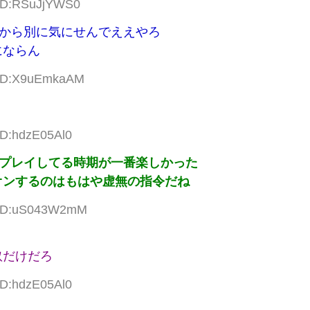
 ID:RSuJjYWS0
だから別に気にせんでええやろ
にならん
2 ID:X9uEmkaAM
ID:hdzE05Al0
リプレイしてる時期が一番楽しかった
オンするのはもはや虚無の指令だね
2 ID:uS043W2mM
奴だけだろ
ID:hdzE05Al0