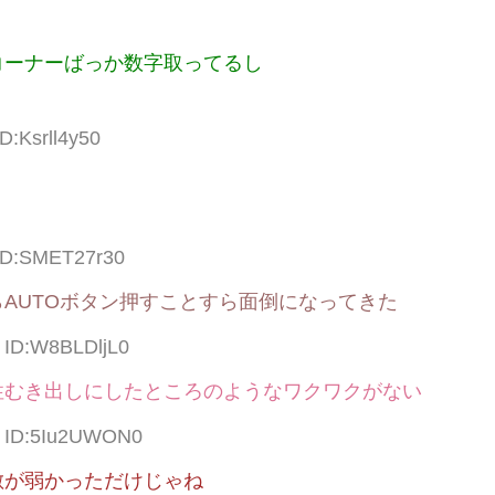
コーナーばっか数字取ってるし
D:Ksrll4y50
 ID:SMET27r30
AUTOボタン押すことすら面倒になってきた
3 ID:W8BLDljL0
性むき出しにしたところのようなワクワクがない
10 ID:5Iu2UWON0
敵が弱かっただけじゃね