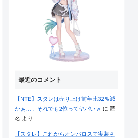
最近のコメント
【NTE】スタレは売り上げ前年比32％減
かぁ…←それでも2位ってヤバいｗ
に
匿
名
より
【スタレ】これからオンパロスで実装さ