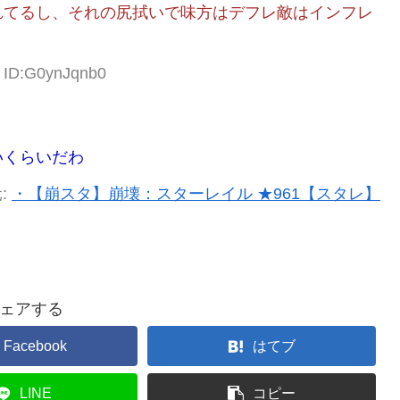
れてるし、それの尻拭いで味方はデフレ敵はインフレ
6 ID:G0ynJqnb0
いくらいだわ
:
・【崩スタ】崩壊：スターレイル ★961【スタレ】
ェアする
Facebook
はてブ
LINE
コピー