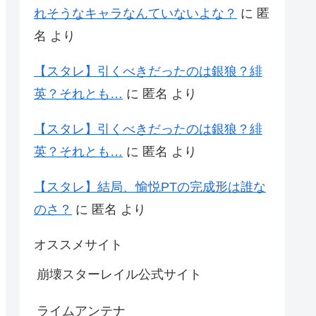
れそうなキャラなんていないよな？
に
匿
名
より
【スタレ】引くべきだったのは銀狼？緋
英？それとも…
に
匿名
より
【スタレ】引くべきだったのは銀狼？緋
英？それとも…
に
匿名
より
【スタレ】結局、愉悦PTの完成形は誰な
のさ？
に
匿名
より
オススメサイト
崩壊スターレイル公式サイト
ライムアンテナ