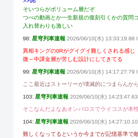
>>96
そいつらがボリューム層だぞ
つべの動画とか一生新規の復刻引くかの質問
入れ替わりも激しい
98:
星穹列車速報
2026/06/10(水) 13:33:19.88 I
異相キングの0Rがグイグイ難しくされる感じ
微～中課金層が苦しむ設計にしてきてる
99:
星穹列車速報
2026/06/10(水) 14:17:27.79
ここ最近はストーリーが壊滅的につまらんから
103:
星穹列車速報
2026/06/10(水) 14:23:47.6
そこなんだよなあオンパロスでライコスが本
104:
星穹列車速報
2026/06/10(水) 14:27:10.
難しくなってるというか今までが記憶基準で