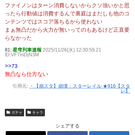
ファイノンはターン消費しないからクソ強いかと思
ったら行動値は消費するんで裏庭はまだしも他のコ
ンテンツではスコア落ちるから使わない
まぁ無凸だから火力が無いってのもあるけど正直要
らなかった
81:
星穹列車速報
2025/11/26(水) 12:30:59.21
ID:VF7mDjN3M
>>73
無凸なら仕方ない
引用元:
・【崩スタ】崩壊：スターレイル ★916【スタ
レ】
ガチャ
キャラ
シェアする