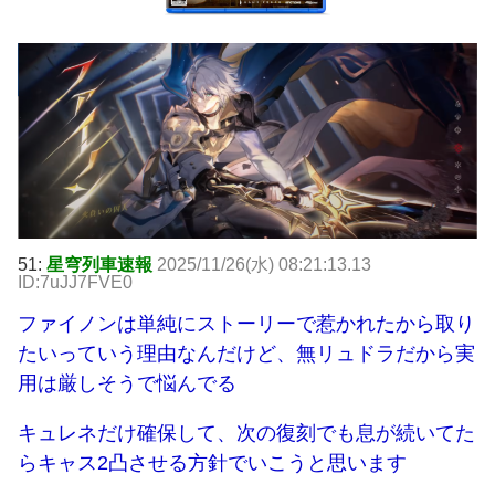
51:
星穹列車速報
2025/11/26(水) 08:21:13.13
ID:7uJJ7FVE0
ファイノンは単純にストーリーで惹かれたから取り
たいっていう理由なんだけど、無リュドラだから実
用は厳しそうで悩んでる
キュレネだけ確保して、次の復刻でも息が続いてた
らキャス2凸させる方針でいこうと思います