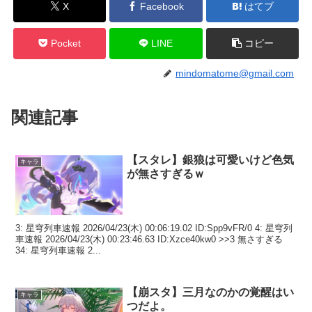
X
Facebook
はてブ
Pocket
LINE
コピー
mindomatome@gmail.com
関連記事
【スタレ】銀狼は可愛いけど色気
キャラ
が無さすぎるｗ
3: 星穹列車速報 2026/04/23(木) 00:06:19.02 ID:Spp9vFR/0 4: 星穹列
車速報 2026/04/23(木) 00:23:46.63 ID:Xzce40kw0 >>3 無さすぎる
34: 星穹列車速報 2...
【崩スタ】三月なのかの覚醒はい
キャラ
つだよ。