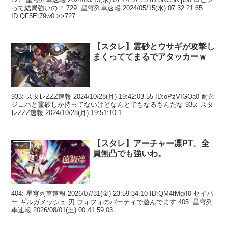
って結局強いの？ 729: 星穹列車速報 2024/05/15(水) 07:32:21.65
ID:QF5Et79w0 >>727 ...
【スタレ】霊砂とウサギが攻撃し
キャラ
まくっててまるでアタッカーｗ
933: スタレZZZ速報 2024/10/28(月) 19:42:03.55 ID:oPzVIGOa0 耐久
ジェパと霊砂しか持ってないけどなんとでもなるもんだな 935: スタ
レZZZ速報 2024/10/28(月) 19:51:10.1...
【スタレ】アーチャー凛PT、全
キャラ
員無凸でも強いわ。
404: 星穹列車速報 2026/07/31(金) 23:59:34.10 ID:QM4fMg/I0 セイバ
ー ギルガメッシュ 刃 フォフォのパーティで遊んでます 405: 星穹列
車速報 2026/08/01(土) 00:41:59.03 ...