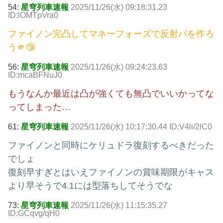
54:
星穹列車速報
2025/11/26(水) 09:18:31.23
ID:lOMTpVra0
ファイノン完凸してマネーフォーズで反射パを作ろ
う🫵🤥
56:
星穹列車速報
2025/11/26(水) 09:24:23.63
ID:mcaBFNuJ0
もうなんか最近は凸が強くても無凸でいいかってな
ってしまった…
61:
星穹列車速報
2025/11/26(水) 10:17:30.44 ID:V4li/2lC0
ファイノンと同時にケリュドラ復刻するべきだった
でしょ
復刻早すぎとはいえファイノンの賞味期限がキャス
より早そうで4.1には型落ちしてそうでな
73:
星穹列車速報
2025/11/26(水) 11:15:35.27
ID:GCqvg/qH0