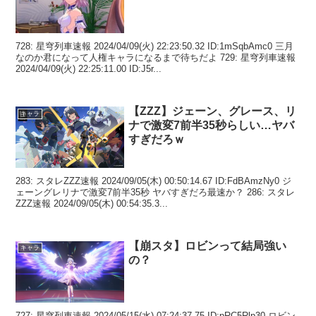
728: 星穹列車速報 2024/04/09(火) 22:23:50.32 ID:1mSqbAmc0 三月
なのか君になって人権キャラになるまで待ちだよ 729: 星穹列車速報
2024/04/09(火) 22:25:11.00 ID:J5r...
【ZZZ】ジェーン、グレース、リ
キャラ
ナで激変7前半35秒らしい…ヤバ
すぎだろｗ
283: スタレZZZ速報 2024/09/05(木) 00:50:14.67 ID:FdBAmzNy0 ジ
ェーングレリナで激変7前半35秒 ヤバすぎだろ最速か？ 286: スタレ
ZZZ速報 2024/09/05(木) 00:54:35.3...
【崩スタ】ロビンって結局強い
キャラ
の？
727: 星穹列車速報 2024/05/15(水) 07:24:37.75 ID:pRC5Rlp30 ロビン