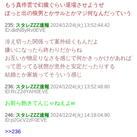
もう真停雲で幻朧ぐらい退場させようぜ
ぽっと出の狼男とかサルとかマジ何なんだっていう
235:
スタレZZZ速報
2024/12/24(火) 13:52:44.42
ID:dktNByRv0EVE
冷え切った関係って案外続くもんだよ
嫌いになったら終わりだからね
お互いが物足りなさを感じて何かきっかけがあれば
って思ってる状態が意外と安定だったりする
結婚とか家族ってそういう感じ
236:
スタレZZZ速報
2024/12/24(火) 13:52:48.80
ID:RcZ2dYAH0EVE
お前ら飽きてんじゃねえよw
246:
スタレZZZ速報
2024/12/24(火) 14:18:04.90
ID:p2GcV2zF0EVE
>>236