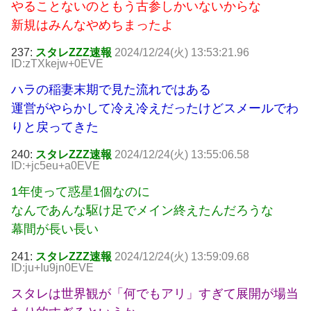
やることないのともう古参しかいないからな
新規はみんなやめちまったよ
237:
スタレZZZ速報
2024/12/24(火) 13:53:21.96
ID:zTXkejw+0EVE
ハラの稲妻末期で見た流れではある
運営がやらかして冷え冷えだったけどスメールでわ
りと戻ってきた
240:
スタレZZZ速報
2024/12/24(火) 13:55:06.58
ID:+jc5eu+a0EVE
1年使って惑星1個なのに
なんであんな駆け足でメイン終えたんだろうな
幕間が長い長い
241:
スタレZZZ速報
2024/12/24(火) 13:59:09.68
ID:ju+Iu9jn0EVE
スタレは世界観が「何でもアリ」すぎて展開が場当