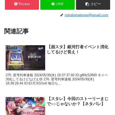
Pocket
LINE
コピー
mindomatome@gmail.com
関連記事
【崩スタ】銀河打者イベント消化
イベント
してるけど長え！
275: 星穹列車速報 2024/05/30(木) 18:37:37.60 ID:g8Nz52fM0 今イベ
消化してるけどなげえ😢 276: 星穹列車速報 2024/05/30(木)
18:39:29.44 ID:8JJCXGSn0 毎日ち...
【スタレ】今回のストーリーまじ
スタレ
で○○じゃないか？【ネタバレ】