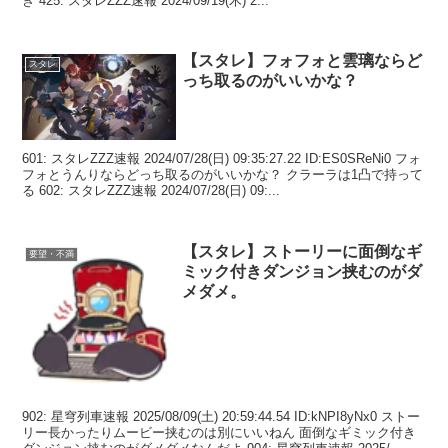
き 425: スタレZZZ速報 2024/09/19(木) 2...
【スタレ】フォフォと雲璃ならど
スタレ
っち取るのがいいかな？
601: スタレZZZ速報 2024/07/28(日) 09:35:27.22 ID:ES0SReNi0 フォ
フォとうんりならどっち取るのがいいかな？ クラーラは1凸で持って
る 602: スタレZZZ速報 2024/07/28(日) 09:...
【スタレ】ストーリーに面倒なギ
要望・不満
ミック付きダンジョン挟むのがダ
メダメ。
902: 星穹列車速報 2025/08/09(土) 20:59:44.54 ID:kNPI8yNx0 ストー
リー長かったりムービー挟むのは別にいいねん 面倒なギミック付き