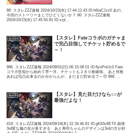
88: スタレZZZ速報 2024/10/23(水) 17:44:12.43 ID:h6taCJzz0 あの、
今回のストーリーまじでひどくないか？ 90: スタレZZZ速報
2024/10/23(水) 17:45:55.81 ID:xzjt...
【スタレ】Fateコラボのガチャま
イベント
で完凸目指してチケット貯めるで
～！
986: スタレZZZ速報 2024/09/01(日) 06:15:08.01 ID:8ynPntJc0 Fate
コラボ告知から始めて早一月、チケットも２８０枚確保。 あと何枚
あれば完凸出来るのか分からんが、まだまだ貯めるで～🥺 988: ...
【スタレ】見た目だけなら○○が
キャラ
最強だよな！
419: スタレZZZ速報 2024/09/19(木) 22:34:46.81 ID:gK83v8ET0 崩壊
3rd変な服の女が多すぎる あと寿司ちゃんのデザインは3rdの方が好