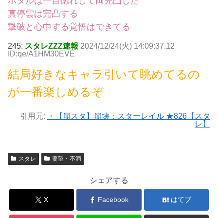
ホタルは一目惚れして両完凸した
真停雲は完凸する
撃破と心中する覚悟はできてる
245:
スタレZZZ速報
2024/12/24(火) 14:09:37.12
ID:qe/A1HM30EVE
結局好きなキャラ引いて眺めてるの
が一番楽しめるぞ
引用元:
・【崩スタ】崩壊：スターレイル ★826【スタ
レ】
スタレ
要望・不満
シェアする
X
Facebook
はてブ