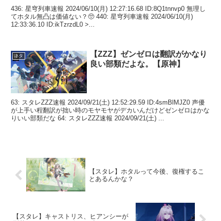
436: 星穹列車速報 2024/06/10(月) 12:27:16.68 ID:8Q1tnnvp0 無理し
てホタル無凸は価値ない？🥺 440: 星穹列車速報 2024/06/10(月)
12:33:36.10 ID:ikTzrzdL0 >...
【ZZZ】ゼンゼロは翻訳がかなり
ネタ
良い部類だよな。【原神】
63: スタレZZZ速報 2024/09/21(土) 12:52:29.59 ID:4smBlMJZ0 声優
が上手い程翻訳が拙い時のモヤモヤがデカいんだけどゼンゼロはかな
りいい部類だな 64: スタレZZZ速報 2024/09/21(土) ...
【スタレ】ホタルって今後、復権するこ
とあるんかな？
【スタレ】キャストリス、ヒアンシーが