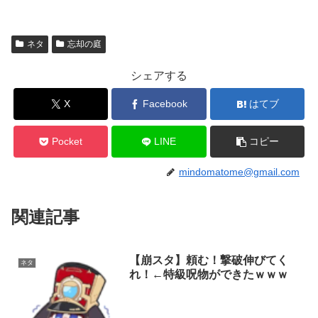
ネタ
忘却の庭
シェアする
X
Facebook
はてブ
Pocket
LINE
コピー
mindomatome@gmail.com
関連記事
【崩スタ】頼む！撃破伸びてく
ネタ
れ！←特級呪物ができたｗｗｗ