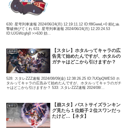
630: 星穹列車速報 2024/06/24(月) 12:19:11.12 ID:f8lGwwL+0 頼む🙏
撃破伸びてくれ 631: 星穹列車速報 2024/06/24(月) 12:20:24.53
ID:UJGWzghj0 >>630 効...
【スタレ】ホタルってキャラの広
ガチャ
告見て始めたんですが、ホタルの
ガチャはどこから引けますか？
528: スタレZZZ速報 2024/08/09(金) 12:38:26.25 ID:7UOpQWES0 ホ
タルってキャラの広告みて始めたんですが、ホタルってキャラのガチ
ャはどこから引けますか？ 533: スタレZZZ速報 2024/08/...
【崩スタ】バストサイズランキン
キャラ
グ見たら１位姫子２位スワンだっ
たけど…【ネタ】