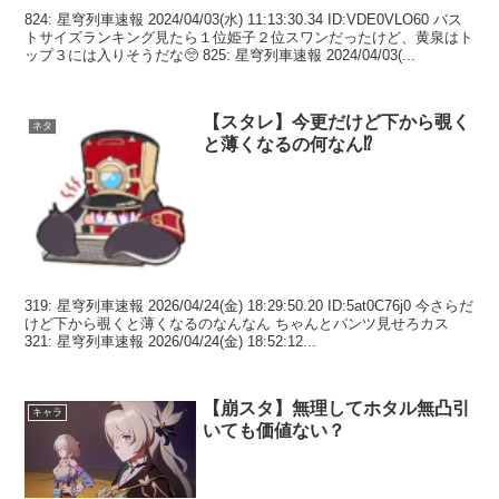
824: 星穹列車速報 2024/04/03(水) 11:13:30.34 ID:VDE0VLO60 バス
トサイズランキング見たら１位姫子２位スワンだったけど、黄泉はト
ップ３には入りそうだな🥺 825: 星穹列車速報 2024/04/03(...
【スタレ】今更だけど下から覗く
ネタ
と薄くなるの何なん⁉
319: 星穹列車速報 2026/04/24(金) 18:29:50.20 ID:5at0C76j0 今さらだ
けど下から覗くと薄くなるのなんなん ちゃんとパンツ見せろカス
321: 星穹列車速報 2026/04/24(金) 18:52:12...
【崩スタ】無理してホタル無凸引
キャラ
いても価値ない？