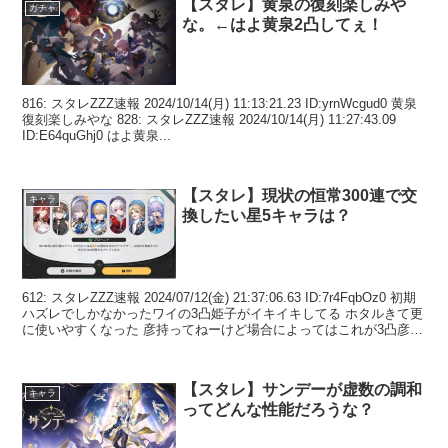
【スタレ】黄泉の復刻楽しみや
ガチャ
な。←はよ黄泉2凸してぇ！
816: スタレZZZ速報 2024/10/14(月) 11:13:21.23 ID:yrnWcgud0 黄泉
復刻楽しみやな 828: スタレZZZ速報 2024/10/14(月) 11:27:43.09
ID:E64quGhj0 はよ黄泉...
【スタレ】現状の恒常300連で交
キャラ
換したい星5キャラは？
612: スタレZZZ速報 2024/07/12(金) 21:37:06.63 ID:7r4FqbOz0 初期
ハズレでしかなかったワイの3凸姫子がイキイキしてる ホタルきて更
に使いやすくなった 彦持ってねーけど場合によってはこれが3凸彦だ
っ...
【スタレ】サンデーが虚数の調和
キャラ
ってどんな性能だろうな？