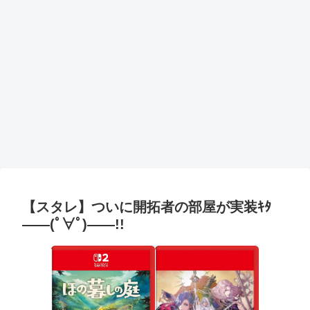
【スタレ】ついに開拓者の部屋が実装ｷﾀ
――(ﾟ∀ﾟ)――!!