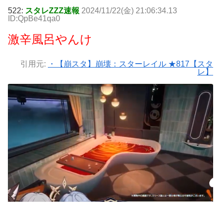
522:
スタレZZZ速報
2024/11/22(金) 21:06:34.13
ID:QpBe41qa0
激辛風呂やんけ
引用元:
・【崩スタ】崩壊：スターレイル ★817【スタ
レ】