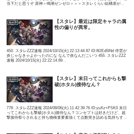
当下だと思うぞ 原神＞鳴潮ゼンゼロ＞＞＞スタレくらい結構差があ
る ス...
【スタレ】最近は限定キャラの属
キャラ
性の偏りが異常。
450: スタレZZZ速報 2024/10/15(火) 22:13:44.87 ID:8l2Ed5lNd 停雲が
炎じゃなきゃよかったのにな なんで炎なんだこいつ 455: スタレZZZ
速報 2024/10/15(火) 22:22:14.89...
【スタレ】末日ってこれからも撃
スタレ
破(ホタル)接待なん？
778: スタレZZZ速報 2024/08/06(火) 11:42:39.76 ID:yuXz+PSK0 末日
ってこれからも撃破(ホタル)接待なん？コンセプトは好きだけど、超
撃接待祭りされると持ち物検査要素強くて点数突き詰める気持ちすら
湧い...