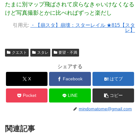
たまに別マップ飛ばされて戻らなきゃいけなくなる
けど写真撮影とかに比べればずっと楽だし
引用元:
・【崩スタ】崩壊：スターレイル ★815【スタ
レ】
クエスト
スタレ
要望・不満
シェアする
X
Facebook
はてブ
Pocket
LINE
コピー
mindomatome@gmail.com
関連記事