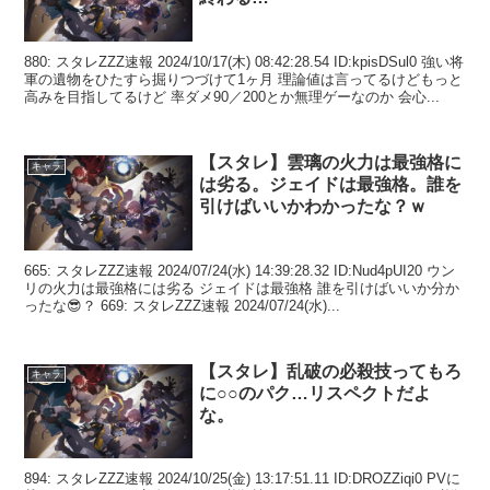
880: スタレZZZ速報 2024/10/17(木) 08:42:28.54 ID:kpisDSul0 強い将
軍の遺物をひたすら掘りつづけて1ヶ月 理論値は言ってるけどもっと
高みを目指してるけど 率ダメ90／200とか無理ゲーなのか 会心...
【スタレ】雲璃の火力は最強格に
キャラ
は劣る。ジェイドは最強格。誰を
引けばいいかわかったな？ｗ
665: スタレZZZ速報 2024/07/24(水) 14:39:28.32 ID:Nud4pUI20 ウン
リの火力は最強格には劣る ジェイドは最強格 誰を引けばいいか分か
ったな😎？ 669: スタレZZZ速報 2024/07/24(水)...
【スタレ】乱破の必殺技ってもろ
キャラ
に○○のパク…リスペクトだよ
な。
894: スタレZZZ速報 2024/10/25(金) 13:17:51.11 ID:DROZZiqi0 PVに