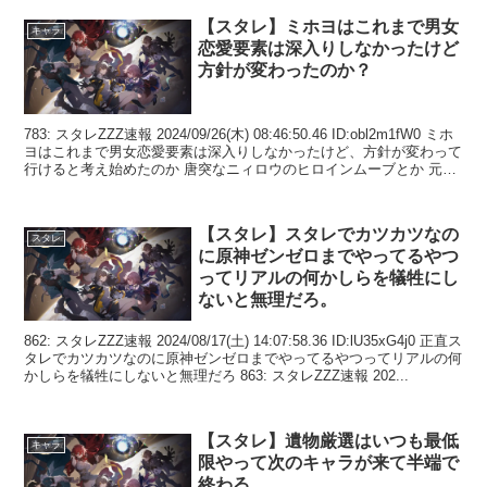
【スタレ】ミホヨはこれまで男女
キャラ
恋愛要素は深入りしなかったけど
方針が変わったのか？
783: スタレZZZ速報 2024/09/26(木) 08:46:50.46 ID:obl2m1fW0 ミホ
ヨはこれまで男女恋愛要素は深入りしなかったけど、方針が変わって
行けると考え始めたのか 唐突なニィロウのヒロインムーブとか 元々
日本...
【スタレ】スタレでカツカツなの
スタレ
に原神ゼンゼロまでやってるやつ
ってリアルの何かしらを犠牲にし
ないと無理だろ。
862: スタレZZZ速報 2024/08/17(土) 14:07:58.36 ID:lU35xG4j0 正直ス
タレでカツカツなのに原神ゼンゼロまでやってるやつってリアルの何
かしらを犠牲にしないと無理だろ 863: スタレZZZ速報 202...
【スタレ】遺物厳選はいつも最低
キャラ
限やって次のキャラが来て半端で
終わる…