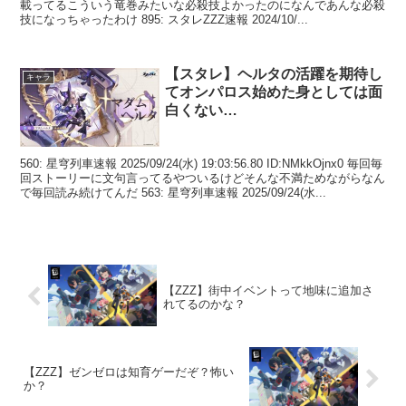
載ってるこういう竜巻みたいな必殺技よかったのになんであんな必殺
技になっちゃったわけ 895: スタレZZZ速報 2024/10/...
【スタレ】ヘルタの活躍を期待し
キャラ
てオンパロス始めた身としては面
白くない…
560: 星穹列車速報 2025/09/24(水) 19:03:56.80 ID:NMkkOjnx0 毎回毎
回ストーリーに文句言ってるやついるけどそんな不満ためながらなん
で毎回読み続けてんだ 563: 星穹列車速報 2025/09/24(水...
【ZZZ】街中イベントって地味に追加さ
れてるのかな？
【ZZZ】ゼンゼロは知育ゲーだぞ？怖い
か？