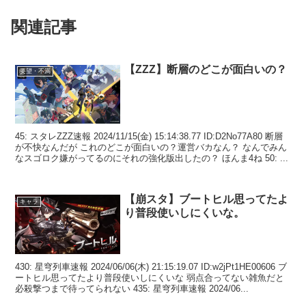
関連記事
【ZZZ】断層のどこが面白いの？
要望・不満
45: スタレZZZ速報 2024/11/15(金) 15:14:38.77 ID:D2No77A80 断層
が不快なんだが これのどこが面白いの？運営バカなん？ なんでみん
なスゴロク嫌がってるのにそれの強化版出したの？ ほんま4ね 50: ...
【崩スタ】ブートヒル思ってたよ
キャラ
り普段使いしにくいな。
430: 星穹列車速報 2024/06/06(木) 21:15:19.07 ID:w2jPt1HE00606 ブ
ートヒル思ってたより普段使いしにくいな 弱点合ってない雑魚だと
必殺撃つまで待ってられない 435: 星穹列車速報 2024/06...