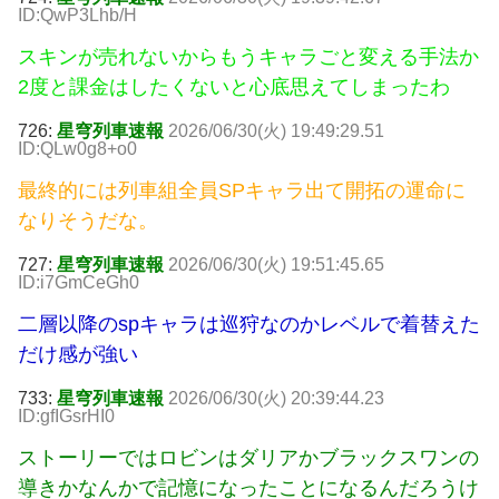
ID:QwP3Lhb/H
スキンが売れないからもうキャラごと変える手法か
2度と課金はしたくないと心底思えてしまったわ
726:
星穹列車速報
2026/06/30(火) 19:49:29.51
ID:QLw0g8+o0
最終的には列車組全員SPキャラ出て開拓の運命に
なりそうだな。
727:
星穹列車速報
2026/06/30(火) 19:51:45.65
ID:i7GmCeGh0
二層以降のspキャラは巡狩なのかレベルで着替えた
だけ感が強い
733:
星穹列車速報
2026/06/30(火) 20:39:44.23
ID:gfIGsrHI0
ストーリーではロビンはダリアかブラックスワンの
導きかなんかで記憶になったことになるんだろうけ