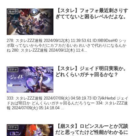
【スタレ】フォフォ最近刺さりす
キャラ
ぎててないと困るレベルだよな。
278: スタレZZZ速報 2024/09/12(木) 11:39:53.61 ID:l9B9DseH0 シッ
ポ取ってないから今だにカフカだるいわ れいさで代わりになるんか
ね 280: スタレZZZ速報 2024/09/12(木) 11:4...
【スタレ】ジェイド明日実装か。
ガチャ
どれくらいガチャ回るかな？
333: スタレZZZ速報 2024/07/09(火) 04:58:19.73 ID:7j4kHerbd ジェイ
ドおば明日か どんくらいガチャ回るんだろうなー 334: スタレZZZ速
報 2024/07/09(火) 05:14:18.04 ...
【崩スタ】ロビンスルーとか冗談
ガチャ
だと思ってたけど性能がわかるに