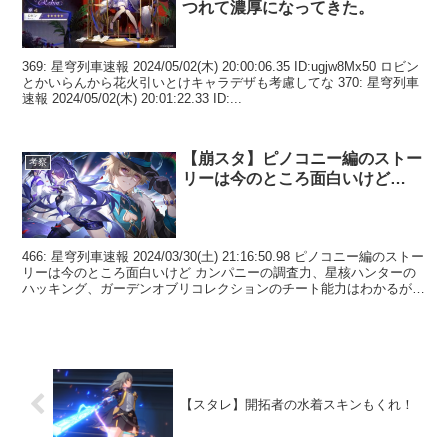
つれて濃厚になってきた。
369: 星穹列車速報 2024/05/02(木) 20:00:06.35 ID:ugjw8Mx50 ロビン
とかいらんから花火引いとけキャラデザも考慮してな 370: 星穹列車
速報 2024/05/02(木) 20:01:22.33 ID:...
【崩スタ】ピノコニー編のストー
考察
リーは今のところ面白いけど…
466: 星穹列車速報 2024/03/30(土) 21:16:50.98 ピノコニー編のストー
リーは今のところ面白いけど カンパニーの調査力、星核ハンターの
ハッキング、ガーデンオブリコレクションのチート能力はわかるが
花火は単騎で動いてる...
【スタレ】開拓者の水着スキンもくれ！