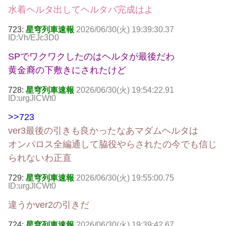
水着ヘルタ出してヘルタパ完成はよ
723:
星穹列車速報
2026/06/30(火) 19:39:30.37
ID:Vh/EJc3D0
SPでワクワクしたのはヘルタが最後だわ
黄金裔の下敷きにされたけど
728:
星穹列車速報
2026/06/30(火) 19:54:22.91
ID:urgJlCWt0
>>723
ver3最後の引きも良かったなあマダムヘルタは
オンパロス全編通して脇役やらされたの今でも信じ
られないわ正直
729:
星穹列車速報
2026/06/30(火) 19:55:00.75
ID:urgJlCWt0
違うかver2の引きだ
724:
星穹列車速報
2026/06/30(火) 19:39:42.67