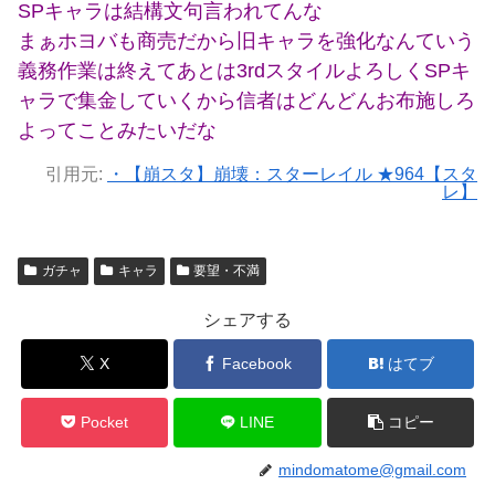
SPキャラは結構文句言われてんな
まぁホヨバも商売だから旧キャラを強化なんていう
義務作業は終えてあとは3rdスタイルよろしくSPキ
ャラで集金していくから信者はどんどんお布施しろ
よってことみたいだな
引用元:
・【崩スタ】崩壊：スターレイル ★964【スタ
レ】
ガチャ
キャラ
要望・不満
シェアする
X
Facebook
はてブ
Pocket
LINE
コピー
mindomatome@gmail.com