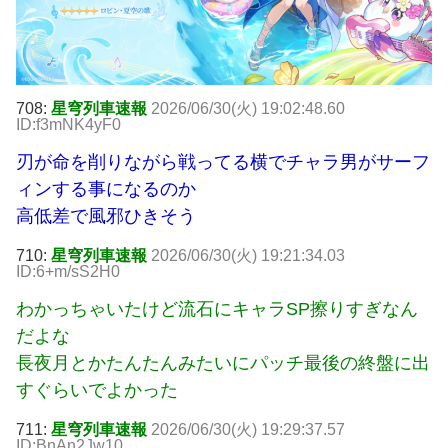
708:
星穹列車速報
2026/06/30(火) 19:02:48.60
ID:f3mNK4yF0
刃が命を削りながら戦ってる横でチャラ男がサーフ
ィンする事になるのか
高低差で風邪ひきそう
710:
星穹列車速報
2026/06/30(火) 19:21:34.03
ID:6+m/sS2H0
わかっちゃいたけど流石にキャラSP擦りすぎなん
だよな
長夜月とかたんたんみたいにパッチ最後の終盤に出
すぐらいでよかった
711:
星穹列車速報
2026/06/30(火) 19:29:37.57
ID:BnAn2Jw10