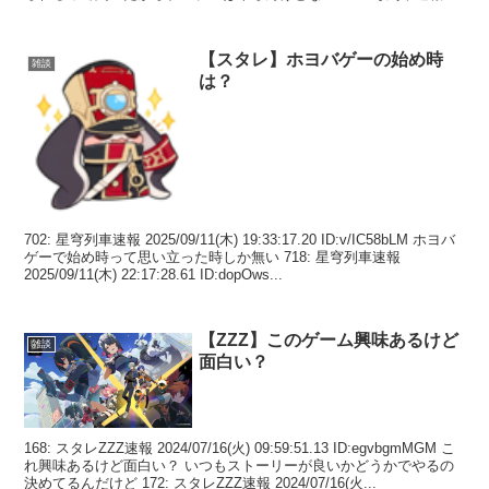
【スタレ】ホヨバゲーの始め時
雑談
は？
702: 星穹列車速報 2025/09/11(木) 19:33:17.20 ID:v/IC58bLM ホヨバ
ゲーで始め時って思い立った時しか無い 718: 星穹列車速報
2025/09/11(木) 22:17:28.61 ID:dopOws...
【ZZZ】このゲーム興味あるけど
雑談
面白い？
168: スタレZZZ速報 2024/07/16(火) 09:59:51.13 ID:egvbgmMGM こ
れ興味あるけど面白い？ いつもストーリーが良いかどうかでやるの
決めてるんだけど 172: スタレZZZ速報 2024/07/16(火...