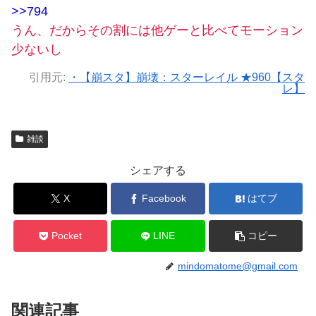
>>794
うん、だからその割には他ゲーと比べてモーション
少ないし
引用元:
・【崩スタ】崩壊：スターレイル ★960【スタ
レ】
雑談
シェアする
X
Facebook
はてブ
Pocket
LINE
コピー
mindomatome@gmail.com
関連記事