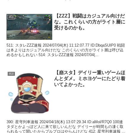
【ZZZ】戦闘はカジュアル向けだ
雑談
な。これくらいの方がライト層に
受けるのかも。
511: スタレZZZ速報 2024/07/04(木) 11:12:07.77 ID:DbqaSUIP0 戦闘
は🧂よりはカジュアル向けだな このくらいの方がライト層は呼び込
めるかもしれない 514: スタレZZZ速報 2024/07/04(...
【崩スタ】デイリー重いゲームほ
雑談
んとダメ。ミホヨゲーにたどり着
いてよかった。
390: 星穹列車速報 2024/04/18(木) 13:07:29.34 ID:aMol/R7Q0 100連
タダとかよっぽど人に来て欲しいんだな デイリーが時間もの凄く取
られるって聞いたからブルプロはやらんけどな 412: 星穹列車速報 ...