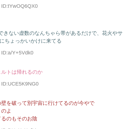
30 ID:tYwOQ6QX0
破できない虚数のなんちゃら帯があるだけで、花火やサ
)にちょっかいかけに来てる
3 ID:a/Y+5Vdk0
ェルトは帰れるのか
08 ID:UCE5K9NG0
の壁を破って別宇宙に行けてるのが今やで
うのよ
てるのもそのお陰