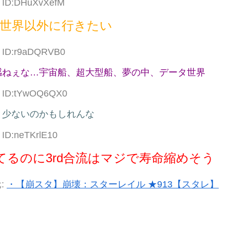
8 ID:DHuXvXefM
世界以外に行きたい
3 ID:r9aDQRVB0
感ねぇな…宇宙船、超大型船、夢の中、データ世界
82 ID:tYwOQ6QX0
と少ないのかもしれんな
 ID:neTKrlE10
てるのに3rd合流はマジで寿命縮めそう
:
・【崩スタ】崩壊：スターレイル ★913【スタレ】