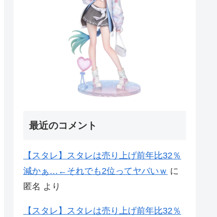
最近のコメント
【スタレ】スタレは売り上げ前年比32％
減かぁ…←それでも2位ってヤバいｗ
に
匿名
より
【スタレ】スタレは売り上げ前年比32％