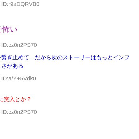
3 ID:r9aDQRVB0
で怖い
3 ID:cz0n2PS70
を繋ぎ止めて…だから次のストーリーはもっとインフ
しさがある
9 ID:a/Y+5Vdk0
に突入とか？
3 ID:cz0n2PS70