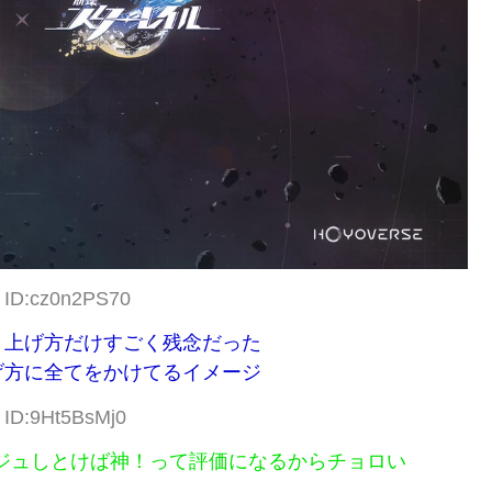
6 ID:cz0n2PS70
り上げ方だけすごく残念だった
げ方に全てをかけてるイメージ
7 ID:9Ht5BsMj0
マージュしとけば神！って評価になるからチョロい