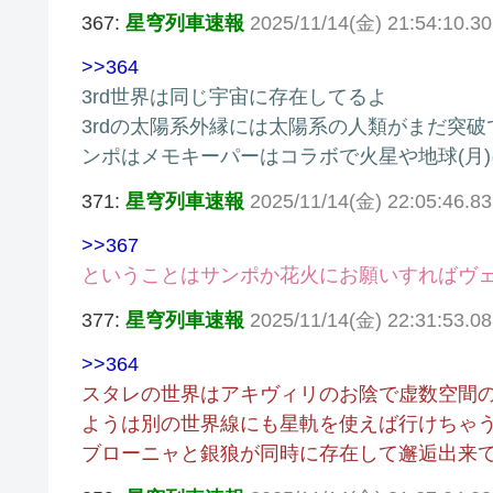
367:
星穹列車速報
2025/11/14(金) 21:54:10.
>>364
3rd世界は同じ宇宙に存在してるよ
3rdの太陽系外縁には太陽系の人類がまだ突
ンポはメモキーパーはコラボで火星や地球(月
371:
星穹列車速報
2025/11/14(金) 22:05:46.8
>>367
ということはサンポか花火にお願いすればヴ
377:
星穹列車速報
2025/11/14(金) 22:31:53.
>>364
スタレの世界はアキヴィリのお陰で虚数空間
ようは別の世界線にも星軌を使えば行けちゃ
ブローニャと銀狼が同時に存在して邂逅出来