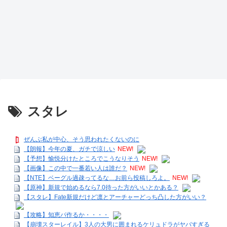
スタレ
ぜんぶ私が中心、そう思われたくないのに
【朗報】今年の夏、ガチで涼しい
NEW!
【予想】愉悦分けたところでこうなりそう
NEW!
【画像】この中で一番若い人は誰だ？
NEW!
【NTE】ベーグル過疎ってるな…お前ら投稿しろよ。
NEW!
【原神】新規で始めるなら7.0待った方がいいとかある？
【スタレ】Fate新規だけど凛とアーチャーどっち凸した方がいい？
【攻略】知恵パ作るか・・・・
【崩壊スターレイル】3人の大男に囲まれるケリュドラがヤバすぎる