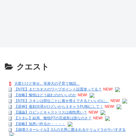
クエスト
大変だけど幸せ。等身大の子育て物語。
【NTE】まだカオスのワープポイント設置使ってる？
NEW!
【攻略】愉悦はどう組むのがいいのか
NEW!
【NTE】スキンは部位ごとに着せ替えできるといいのに。
NEW!
【原神】復刻渋滞がひどいから３キャラPU制にして！
NEW!
【議論】ロビンとキャストリスは相性悪い？
NEW!
【スタレ】結局、愉悦PTの完成形は誰なのさ？
NEW!
【攻略】知恵パ作るか・・・・
【崩壊スターレイル】3人の大男に囲まれるケリュドラがヤバすぎる