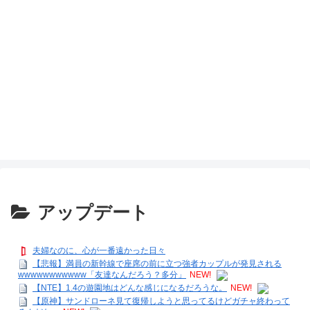
アップデート
夫婦なのに、心が一番遠かった日々
【悲報】満員の新幹線で座席の前に立つ強者カップルが発見される
wwwwwwwwwww「友達なんだろう？多分」
NEW!
【NTE】1.4の遊園地はどんな感じになるだろうな。
NEW!
【原神】サンドローネ見て復帰しようと思ってるけどガチャ終わって