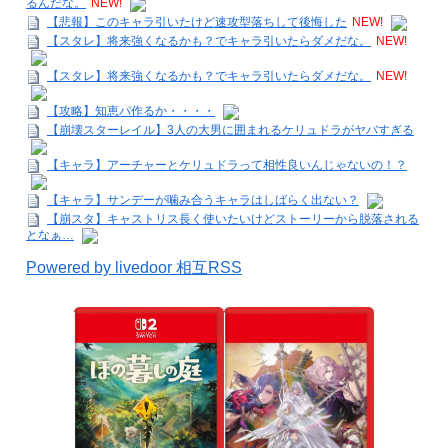
るんだな。
NEW!
【悲報】このキャラ引いたけど速攻型落ちして後悔した
NEW!
【スタレ】将来強くなるかも？でキャラ引いたらダメだな。
NEW!
【スタレ】将来強くなるかも？でキャラ引いたらダメだな。
NEW!
【攻略】知恵パ作るか・・・・
【崩壊スターレイル】3人の大男に囲まれるケリュドラがヤバすぎる
【キャラ】アーチャーとケリュドラって相性良いんじゃないの！？
【キャラ】サンデーが噛み合うキャラはしばらく出ない？
【崩スタ】キャストリス長く使いたいけどストーリーから脱落される
となぁ…
Powered by livedoor 相互RSS