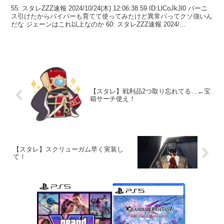
55: スタレZZZ速報 2024/10/24(木) 12:06:38.59 ID:LlCoJkJl0 バーニ
ス引けたからパイパーも育てて使ってみたけど異常パってクソ強いん
だな ジェーンはこれ以上なのか 60: スタレZZZ速報 2024/...
【スタレ】戦利品2つ取り忘れてる…←宝
箱サーチ使え！
【スタレ】スクリューガム早く実装し
て！