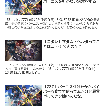
バーニスを引かない決意をする！
155: スタレZZZ速報 2024/10/20(日) 13:08:37.58 ID:9dz2sVMc0 新規
ぼく鋼の意志でバーニスを引かない決意をする これからくるであろ
う推しの子を完凸させるために貯めるんだ…貯めるったら貯めるんだ
から ...
【スタレ】マダム・ヘルタってこ
キャラ
とは…○○してんの？？
112: スタレZZZ速報 2024/11/19(火) 13:08:49.66 ID:dSedSocF0 マダ
ムって事は結婚してんのかよ 115: スタレZZZ速報 2024/11/19(火)
13:10:12.79 ID:9fuHyIrY...
【ZZZ】バーニス引けたからパイ
キャラ
パーも育てて使ってみたけど異常
パってクソ強いんだな。