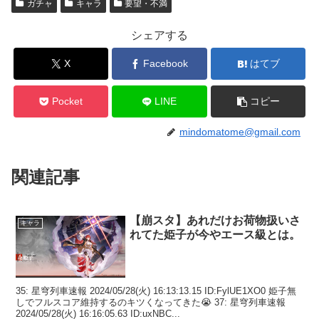
ガチャ
キャラ
要望・不満
シェアする
X
Facebook
はてブ
Pocket
LINE
コピー
mindomatome@gmail.com
関連記事
【崩スタ】あれだけお荷物扱いさ
キャラ
れてた姫子が今やエース級とは。
35: 星穹列車速報 2024/05/28(火) 16:13:13.15 ID:FylUE1XO0 姫子無
しでフルスコア維持するのキツくなってきた😭 37: 星穹列車速報
2024/05/28(火) 16:16:05.63 ID:uxNBC...