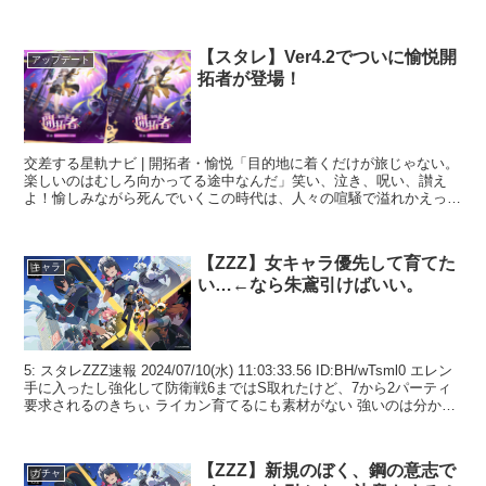
【スタレ】Ver4.2でついに愉悦開
アップデート
拓者が登場！
交差する星軌ナビ | 開拓者・愉悦「目的地に着くだけが旅じゃない。
楽しいのはむしろ向かってる途中なんだ」笑い、泣き、呪い、讃え
よ！愉しみながら死んでいくこの時代は、人々の喧騒で溢れかえって
いる。ヒーローとなるか、ヴィランへ堕ちるか——決着は...
【ZZZ】女キャラ優先して育てた
キャラ
い…←なら朱鳶引けばいい。
5: スタレZZZ速報 2024/07/10(水) 11:03:33.56 ID:BH/wTsml0 エレン
手に入ったし強化して防衛戦6まではS取れたけど、7から2パーティ
要求されるのきちぃ ライカン育てるにも素材がない 強いのは分かっ
てて...
【ZZZ】新規のぼく、鋼の意志で
ガチャ