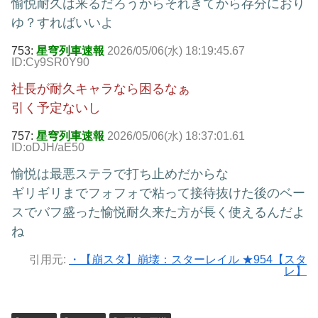
愉悦耐久は来るだろうからそれきてから存分におり
ゆ？すればいいよ
753:
星穹列車速報
2026/05/06(水) 18:19:45.67
ID:Cy9SR0Y90
社長が耐久キャラなら困るなぁ
引く予定ないし
757:
星穹列車速報
2026/05/06(水) 18:37:01.61
ID:oDJH/aE50
愉悦は最悪ステラで打ち止めだからな
ギリギリまでフォフォで粘って接待抜けた後のベー
スでバフ盛った愉悦耐久来た方が長く使えるんだよ
ね
引用元:
・【崩スタ】崩壊：スターレイル ★954【スタ
レ】