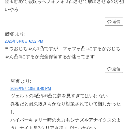
金玉貯めてる奴らへフォフォ２凸させて放出させるのが狙
いやろ
返信
匿名
より:
2026年5月8日 6:52 PM
ヨウおじちゃん1凸ですが、フォフォ凸1にするかおじち
ゃん凸4にするか完全保留するか迷ってます
返信
匿名
より:
2026年5月10日 8:40 PM
ヴェルトの4凸や6凸に夢を見すぎてはいけない
異相だと耐久抜きもかなり対策されていて難しかった
し
ハイパーキャリー時の火力もシナズやアナイクスのよ
うにナイト星3クリア水準まではいかない