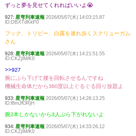
ずっと夢を見せてくれればいいよ😭
927:
星穹列車速報
2026/05/07(木) 14:03:15.87
ID:DBXTdKkP0
フック、トリビー、白露を連れ歩くスクリューガム
さん
928:
星穹列車速報
2026/05/07(木) 14:21:51.55
ID:CKZjIM/K0
>>927
腕にぶら下げて腰を回転させるんですね
機械生命体だから360度以上ぐるぐる回り放題よ
933:
星穹列車速報
2026/05/07(木) 14:26:13.25
ID:f8mJfORjH
腕2本しかないから3人ぶら下がれないよ
934:
星穹列車速報
2026/05/07(木) 14:33:26.12
ID:CKZjIM/K0