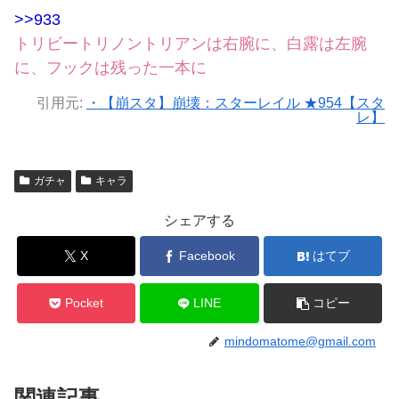
>>933
トリビートリノントリアンは右腕に、白露は左腕
に、フックは残った一本に
引用元:
・【崩スタ】崩壊：スターレイル ★954【スタ
レ】
ガチャ
キャラ
シェアする
X
Facebook
はてブ
Pocket
LINE
コピー
mindomatome@gmail.com
関連記事