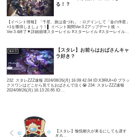
る！？
【イベント情報】「千星、旅は道づれ」：ログインして「金の伴星」
×1を獲得しましょう！▌ イベント期間Ver.3.2アップデート後 ～
Ver.3.4終了▼詳細崩壊スターレイル #スターレイル #スターレイル予
告番組 pic.twitter....
【スタレ】お前らはおばさんキャ
キャラ
ラ好き？
232: スタレZZZ速報 2024/08/26(月) 16:09:42.04 ID:X3lRUI+i0 ブラッ
クスワンはどこから見てもおばさんで泣く😭 234: スタレZZZ速報
2024/08/26(月) 16:13:20.85 ID:...
【スタレ】愉悦耐久が来るにしても遅す
ぎる…