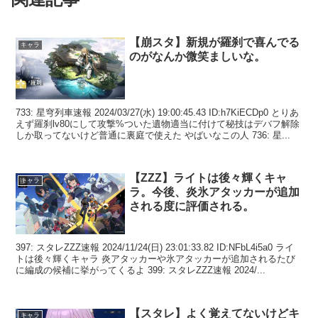
【崩スタ】新規が羅刹で喜んでる
キャラ
のがなんか微笑ましいな。
733: 星穹列車速報 2024/03/27(水) 19:00:45.43 ID:h7KiECDp0 とりあ
えず羅刹lv80にして攻撃%ついた遺物適当に付けて秘技はデバフ解除
しか取ってないけど普通に裏庭で使えた やばいなこの人 736: 星...
【ZZZ】ライトは後々輝くキャ
キャラ
ラ。今後、炎氷アタッカーが追加
される度に評価される。
397: スタレZZZ速報 2024/11/24(日) 23:01:33.82 ID:NFbL4i5a0 ライ
トは後々輝くキャラ 炎アタッカーや氷アタッカーが追加されるたび
に編成の候補に挙がってくるよ 399: スタレZZZ速報 2024/...
【スタレ】よく覚えてないけどキ
キャラ