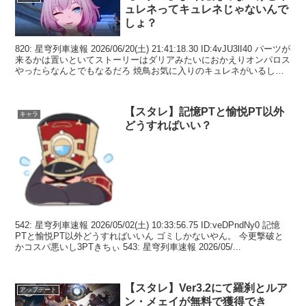
ュレネってキュレネじゃないんで
しょ？
820: 星穹列車速報 2026/06/20(土) 21:41:18.30 ID:4vJU3lI40 パーツが
来るかは置いといてストーリーはダリアみたいにおかえりオンパロス
やったらなんとでもなるだろ 焼鳥お気に入りのキュレネがいるし無
理やり...
【スタレ】記憶PTと愉悦PT以外
キャラ
どうすればいい？
542: 星穹列車速報 2026/05/02(土) 10:33:56.75 ID:veDPndNy0 記憶
PTと愉悦PT以外どうすればいいん ゴミしかないやん。 今更撃破と
かコスパ悪いし3PTきちぃ 543: 星穹列車速報 2026/05/...
【スタレ】Ver3.2にて羅刹とルア
アップデート
ン・メェイが無料で獲得でき