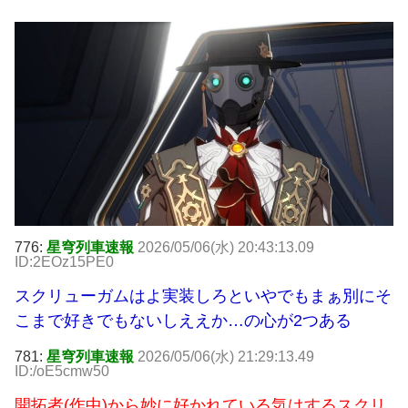
776:
星穹列車速報
2026/05/06(水) 20:43:13.09
ID:2EOz15PE0
スクリューガムはよ実装しろといやでもまぁ別にそ
こまで好きでもないしええか…の心が2つある
781:
星穹列車速報
2026/05/06(水) 21:29:13.49
ID:/oE5cmw50
開拓者(作中)から妙に好かれている気はするスクリ