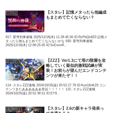
【スタレ】記憶メタったら他編成
システム
もまとめて亡くならない？
917: 星穹列車速報 2025/12/18(木) 11:28:45.56 ID:RzPbQs8Z0 記憶メ
タったら他もまとめて亡くならないかな 930: 星穹列車速報
2025/12/18(木) 12:08:25.65 ID:5xEmmR...
【ZZZ】Ver1.3にて塔の階層を攻
アップデート
略していく疑似的激戦試練が実
装！お前らが望んだエンドコンテ
ンツが来たぞ！！
114: スタレZZZ速報 2024/10/25(金) 20:52:27.79 ID:Kun16nKZ0 コン
テンツきたああああああ常設！！！！！ 115: スタレZZZ速報
2024/10/25(金) 20:52:38.51 ID:EY9...
【スタレ】2.6の新キャラ発表っ
アップデート