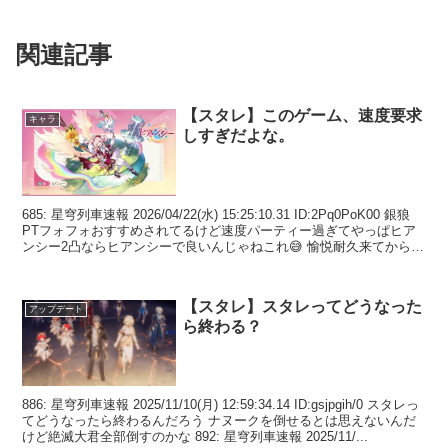
関連記事
【スタレ】このゲーム、速度要求
キャラ
しすぎだよな。
685: 星穹列車速報 2026/04/22(水) 15:25:10.31 ID:2Pq0PoK00 銀狼
PTフォフォおすすめされてるけど速度パーティー過ぎてやっぱヒア
ンシー2凸ならヒアンシーで良いんじゃねこれ😅 愉悦耐久来てからが
本番か ...
【スタレ】スタレってどうなった
アップデート
ら終わる？
886: 星穹列車速報 2025/11/10(月) 12:59:34.14 ID:gsjpgih/0 スタレっ
てどうなったら終わるんだろう ナヌークを倒せるとは思えないんだ
けど絶滅大君全部倒すのかな 892: 星穹列車速報 2025/11/...