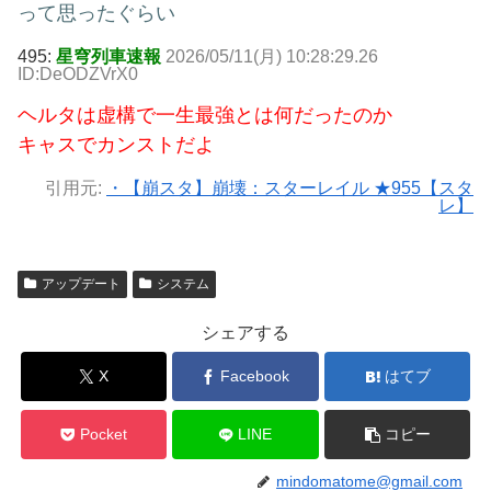
って思ったぐらい
495:
星穹列車速報
2026/05/11(月) 10:28:29.26
ID:DeODZVrX0
ヘルタは虚構で一生最強とは何だったのか
キャスでカンストだよ
引用元:
・【崩スタ】崩壊：スターレイル ★955【スタ
レ】
アップデート
システム
シェアする
X
Facebook
はてブ
Pocket
LINE
コピー
mindomatome@gmail.com