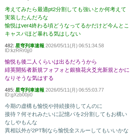
考えてみたら最適pt2分割しても強いとか何考えて
実装したんだろな
愉悦はver4終わる頃どうなってるかだけど今んとこ
キャスパほど暴れる気はしない
482:
星穹列車速報
2026/05/11(月) 06:51:34.58
ID:kzRRr0jj0
愉悦も後二人くらいは出るだろうから
緋英開拓者新規フォフォと銀狼花火爻光新規とかに
なりそうな気はする
485:
星穹列車速報
2026/05/11(月) 06:55:03.77
ID:gXzb00ji0
今期の虚構も愉悦や持続接待してんのに
接待？何それみたいに記憶パを2分割してもお構い
なしやもんな
異相以外が2PT制なら愉悦全スルーしてもいいかな