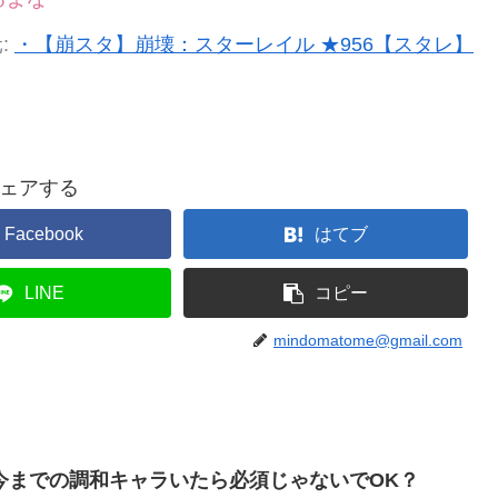
:
・【崩スタ】崩壊：スターレイル ★956【スタレ】
ェアする
Facebook
はてブ
LINE
コピー
mindomatome@gmail.com
今までの調和キャラいたら必須じゃないでOK？