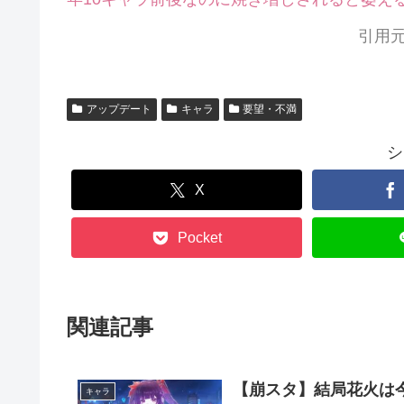
引用元
アップデート
キャラ
要望・不満
シ
X
Pocket
関連記事
【崩スタ】結局花火は
キャラ