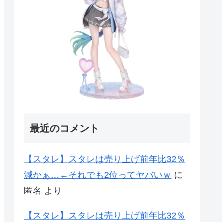
最近のコメント
【スタレ】スタレは売り上げ前年比32％
減かぁ…←それでも2位ってヤバいｗ
に
匿名
より
【スタレ】スタレは売り上げ前年比32％