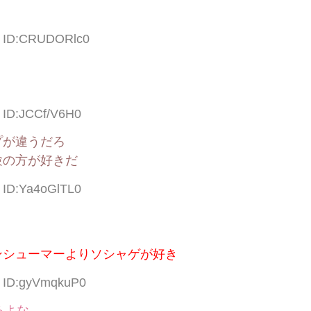
72 ID:CRUDORlc0
3 ID:JCCf/V6H0
プが違うだろ
験の方が好きだ
5 ID:Ya4oGlTL0
ンシューマーよりソシャゲが好き
8 ID:gyVmqkuP0
るよな