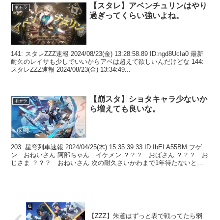
【スタレ】アベンチュリンはやり
キャラ
過ぎってくらい強いよね。
141: スタレZZZ速報 2024/08/23(金) 13:28:58.89 ID:ngd8UcIa0 最新
耐久のレイサも少しでいいからアベは超えて欲しいんだけどな 144:
スタレZZZ速報 2024/08/23(金) 13:34:49...
【崩スタ】ショタキャラ少ないか
キャラ
ら増えても良いな。
203: 星穹列車速報 2024/04/25(木) 15:35:39.33 ID:IbELA55BM フゲ
ン おねいさん 阿部ちゃん イケメン ？？？ おばさん ？？？ お
じさま ？？？ おねいさん 次の耐久さいかわまで1年待たないと行
けな...
【ZZZ】朱鳶はずっと表で戦ってたら弱