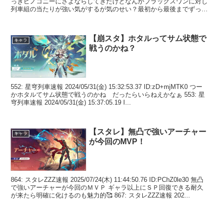
っきピノコニーにさよならしてきたけどなんかブラックスワンに対し
列車組の当たりが強い気がするが気のせい？最初から最後までずっと
有能ポジ...
【崩スタ】ホタルってサム状態で
キャラ
戦うのかね？
552: 星穹列車速報 2024/05/31(金) 15:32:53.37 ID:zD+mjMTK0 つー
かホタルてサム状態で戦うのかね だったらいらねえかなぁ 553: 星
穹列車速報 2024/05/31(金) 15:37:05.19 I...
【スタレ】無凸で強いアーチャー
キャラ
が今回のMVP！
864: スタレZZZ速報 2025/07/24(木) 11:44:50.76 ID:PChZ0le30 無凸
で強いアーチャーが今回のＭＶＰ ギャラ以上にＳＰ回復できる耐久
が来たら明確に化けるのも魅力的🥰 867: スタレZZZ速報 202...