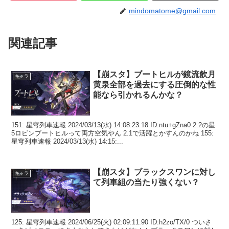
mindomatome@gmail.com
関連記事
【崩スタ】ブートヒルが鏡流飲月
キャラ
黄泉全部を過去にする圧倒的な性
能なら引かれるんかな？
151: 星穹列車速報 2024/03/13(水) 14:08:23.18 ID:ntu+gZna0 2.2の星
5ロビンブートヒルって両方空気やん 2.1で活躍とかすんのかね 155:
星穹列車速報 2024/03/13(水) 14:15:...
【崩スタ】ブラックスワンに対し
キャラ
て列車組の当たり強くない？
125: 星穹列車速報 2024/06/25(火) 02:09:11.90 ID:h2zo/TX/0 ついさ