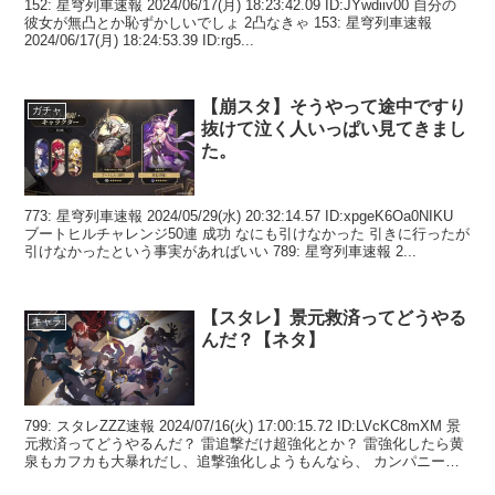
152: 星穹列車速報 2024/06/17(月) 18:23:42.09 ID:JYwdiiv00 自分の
彼女が無凸とか恥ずかしいでしょ 2凸なきゃ 153: 星穹列車速報
2024/06/17(月) 18:24:53.39 ID:rg5...
【崩スタ】そうやって途中ですり
ガチャ
抜けて泣く人いっぱい見てきまし
た。
773: 星穹列車速報 2024/05/29(水) 20:32:14.57 ID:xpgeK6Oa0NIKU
ブートヒルチャレンジ50連 成功 なにも引けなかった 引きに行ったが
引けなかったという事実があればいい 789: 星穹列車速報 2...
【スタレ】景元救済ってどうやる
キャラ
んだ？【ネタ】
799: スタレZZZ速報 2024/07/16(火) 17:00:15.72 ID:LVcKC8mXM 景
元救済ってどうやるんだ？ 雷追撃だけ超強化とか？ 雷強化したら黄
泉もカフカも大暴れだし、追撃強化しようもんなら、 カンパニー勢
とクラ...