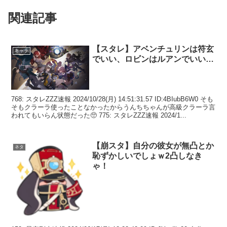
関連記事
【スタレ】アベンチュリンは符玄
キャラ
でいい、ロビンはルアンでいい…
768: スタレZZZ速報 2024/10/28(月) 14:51:31.57 ID:4BIubB6W0 そも
そもクラーラ使ったことなかったからうんちちゃんが高級クラーラ言
われてもいらん状態だった🥺 775: スタレZZZ速報 2024/1...
【崩スタ】自分の彼女が無凸とか
ネタ
恥ずかしいでしょｗ2凸しなき
ゃ！