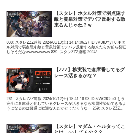
【スタレ】ホタル対策で弱点隠す
スタレ
敵と黄泉対策でデバフ反射する敵
来るんじゃね？ｗ
838: スタレZZZ速報 2024/08/10(土) 14:14:06.27 ID:vVUtDYyH0 ホタ
ル対策で弱点隠す敵と黄泉対策でデバフ反射する敵来たらお前ら発狂
しそうだなwwwwwwwww 839: スタレZZZ速報 2024/...
【ZZZ】柳実装で倉庫番してるグ
キャラ
レース活きるかな？
261: スタレZZZ速報 2024/10/12(土) 18:41:18.93 ID:5iWC9Cse0 もう
完全に倉庫番と化しているグレースが活きるなら柳属性染めできるよ
うになるのは普通に歓迎なんだがどうだろうなー 269: スタレZZZ...
【スタレ】マダム・ヘルタってこ
キャラ
とは…○○してんの？？