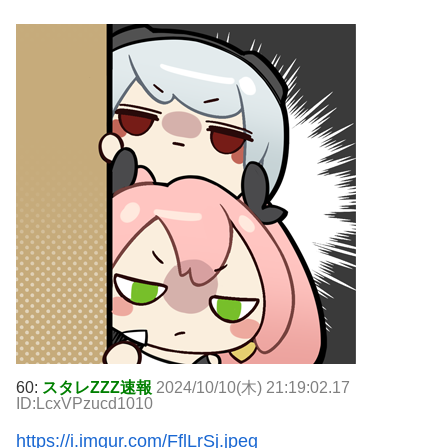
60:
スタレZZZ速報
2024/10/10(木) 21:19:02.17
ID:LcxVPzucd1010
https://i.imgur.com/FflLrSj.jpeg