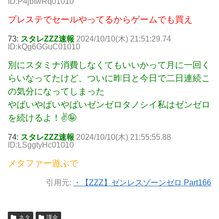
ID:P4jbtwRq01010
プレステでセールやってるからゲームでも買え
73:
スタレZZZ速報
2024/10/10(木) 21:51:29.74
ID:kQg6GGuC01010
別にスタミナ消費しなくてもいいかって月に一回く
らいなってたけど、ついに昨日と今日で二日連続こ
の気分になってしまった
やばいやばいやばいゼンゼロタノシイ私はゼンゼロ
を続けるよ！✌🤪
74:
スタレZZZ速報
2024/10/10(木) 21:55:55.88
ID:LSggtyHc01010
メタファー遊ぶで
引用元:
・【ZZZ】ゼンレスゾーンゼロ Part166
ネタ
課金