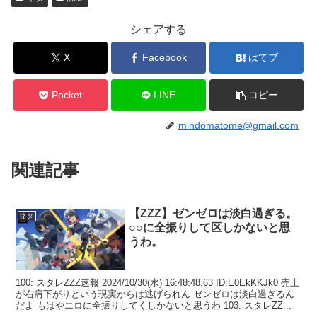
シェアする
X
Facebook
はてブ
Pocket
LINE
コピー
mindomatome@gmail.com
関連記事
【ZZZ】ゼンゼロは淡白過ぎる。
ネタ
○○に全振りして区しかないと思
うわ。
100: スタレZZZ速報 2024/10/30(水) 16:48:48.63 ID:E0EkKKJk0 売上
が右肩下がりという現実からは逃げられん ゼンゼロは淡白過ぎるん
だよ もはやエロに全振りしてくしかないと思うわ 103: スタレZZ...