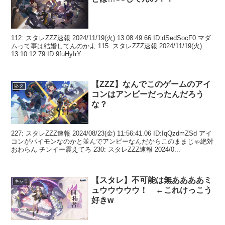
112: スタレZZZ速報 2024/11/19(火) 13:08:49.66 ID:dSedSocF0 マダ
ムって事は結婚してんのかよ 115: スタレZZZ速報 2024/11/19(火)
13:10:12.79 ID:9fuHyIrY...
【ZZZ】なんでこのゲームのアイ
ネタ
コンはアンビーだったんだろう
な？
227: スタレZZZ速報 2024/08/23(金) 11:56:41.06 ID:IqQzdmZSd アイ
コンがパイモンなのかと並んでアンビーなんだからこのままじゃ絶対
おわらん チンイー震えてろ 230: スタレZZZ速報 2024/0...
【スタレ】不可能は無ああああミ
キャラ
ュウウウウウ！ ←これけっこう
好きw