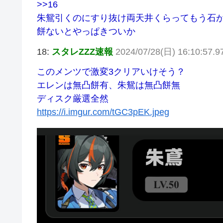
>>16
朱鴛引くのにすり抜け両天井くらってもう石
餅ないとやっぱきついか
18:
スタレZZZ速報
2024/07/28(日) 16:10:57.9
このメンツで激変3クリアいけそう？
エレンは無凸餅有、朱鴛は無凸餅無
ディスク厳選全然
https://i.imgur.com/tGC3pEK.jpeg