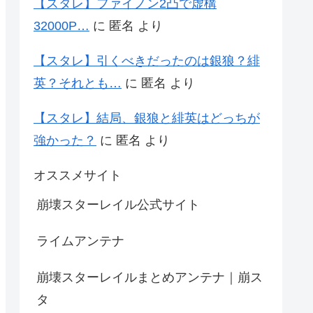
【スタレ】ファイノン2凸で虚構
32000P…
に
匿名
より
【スタレ】引くべきだったのは銀狼？緋
英？それとも…
に
匿名
より
【スタレ】結局、銀狼と緋英はどっちが
強かった？
に
匿名
より
オススメサイト
崩壊スターレイル公式サイト
ライムアンテナ
崩壊スターレイルまとめアンテナ｜崩ス
タ