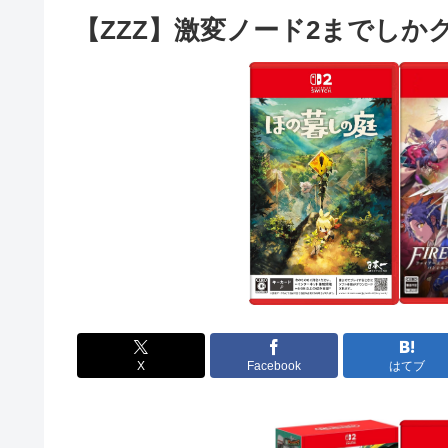
【ZZZ】激変ノード2までし
X
Facebook
はてブ