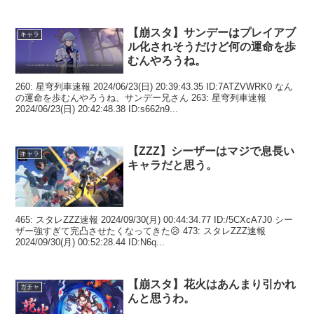
【崩スタ】サンデーはプレイアブ
キャラ
ル化されそうだけど何の運命を歩
むんやろうね。
260: 星穹列車速報 2024/06/23(日) 20:39:43.35 ID:7ATZVWRK0 なん
の運命を歩むんやろうね、サンデー兄さん 263: 星穹列車速報
2024/06/23(日) 20:42:48.38 ID:s662n9...
【ZZZ】シーザーはマジで息長い
キャラ
キャラだと思う。
465: スタレZZZ速報 2024/09/30(月) 00:44:34.77 ID:/5CXcA7J0 シー
ザー強すぎて完凸させたくなってきた😥 473: スタレZZZ速報
2024/09/30(月) 00:52:28.44 ID:N6q...
【崩スタ】花火はあんまり引かれ
ガチャ
んと思うわ。