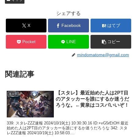
シェアする
X
Facebook
はてブ
Pocket
LINE
コピー
mindomatome@gmail.com
関連記事
【スタレ】最近始めた人は2PT目
キャラ
のアタッカーを誰にするか迷うだ
ろうな。←黄泉はコスパいいぞ！
339: スタレZZZ速報 2024/10/19(土) 10:30:30.16 ID:+vG5rEtOH 最近
始めた人は2PT目のアタッカーを誰にするか迷うだろうな 342: スタ
レZZZ速報 2024/10/19(土) 10:58:03....