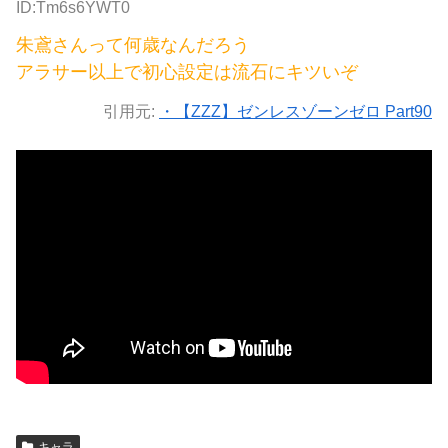
ID:Tm6s6YWT0
朱鳶さんって何歳なんだろう
アラサー以上で初心設定は流石にキツいぞ
引用元:
・【ZZZ】ゼンレスゾーンゼロ Part90
キャラ