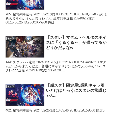
705: 星穹列車速報 2024/02/21(水) 00:15:31.43 ID:8xIsUQmy0 花火は
あんまり引かれんと思うわ 706: 星穹列車速報 2024/02/21(水)
00:15:56.25 ID:s5DOKxWc0 俺は...
【スタレ】マダム・ヘルタのボイ
キャラ
スに「くるくる～」が残ってるか
どうかだよなw
144: スタレZZZ速報 2024/11/19(火) 13:22:09.80 ID:5CauNR210 マダ
ムどっから来たんだよ。普通にザかオリジンとかでええやん 149: ス
タレZZZ速報 2024/11/19(火) 13:24:20....
【崩スタ】限定星5調和キャラ引
キャラ
いとけはとっくにスタレの常識じ
ゃん。
402: 星穹列車速報 2024/02/25(日) 13:05:46.98 ID:Z3iCZgOg0 限定5