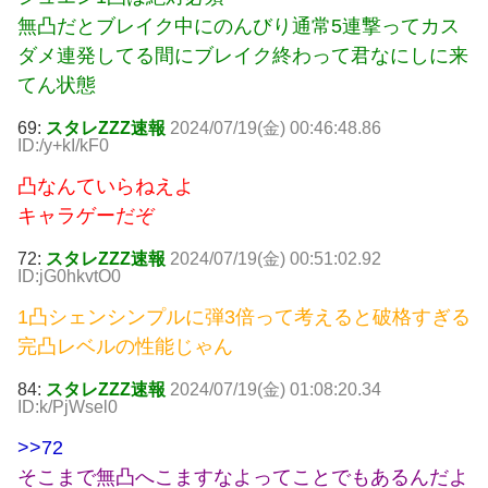
無凸だとブレイク中にのんびり通常5連撃ってカス
ダメ連発してる間にブレイク終わって君なにしに来
てん状態
69:
スタレZZZ速報
2024/07/19(金) 00:46:48.86
ID:/y+kI/kF0
凸なんていらねえよ
キャラゲーだぞ
72:
スタレZZZ速報
2024/07/19(金) 00:51:02.92
ID:jG0hkvtO0
1凸シェンシンプルに弾3倍って考えると破格すぎる
完凸レベルの性能じゃん
84:
スタレZZZ速報
2024/07/19(金) 01:08:20.34
ID:k/PjWsel0
>>72
そこまで無凸へこますなよってことでもあるんだよ