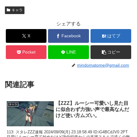
キャラ
シェアする
X
Facebook
はてブ
Pocket
LINE
コピー
mindomatome@gmail.com
関連記事
【ZZZ】ルーシー可愛いし見た目
キャラ
に似合わず力強い声で最高なんだ
けど使い方ムズい。
113: スタレZZZ速報 2024/09/09(月) 23:18:58.49 ID:iG4BCdJV0 2PT
目用にルーシー育て始めたけど強化特殊からの支援スキルで遠くの敵