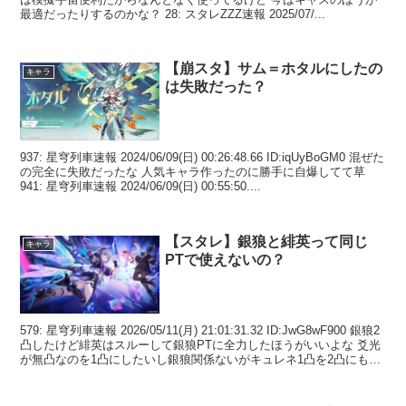
最適だったりするのかな？ 28: スタレZZZ速報 2025/07/...
【崩スタ】サム＝ホタルにしたの
キャラ
は失敗だった？
937: 星穹列車速報 2024/06/09(日) 00:26:48.66 ID:iqUyBoGM0 混ぜた
の完全に失敗だったな 人気キャラ作ったのに勝手に自爆してて草
941: 星穹列車速報 2024/06/09(日) 00:55:50....
【スタレ】銀狼と緋英って同じ
キャラ
PTで使えないの？
579: 星穹列車速報 2026/05/11(月) 21:01:31.32 ID:JwG8wF900 銀狼2
凸したけど緋英はスルーして銀狼PTに全力したほうがいいよな 爻光
が無凸なのを1凸にしたいし銀狼関係ないがキュレネ1凸を2凸にもし
たい...