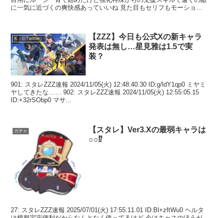
に一気に近づくの爽快感あっていいね 見た目もセリフもモーション
も可...
【ZZZ】今日も公式Xの新キャラ
X（旧Twitter）
発表は無し…星見雅は1.5で実
装？
901: スタレZZZ速報 2024/11/05(火) 12:48:40.30 ID:g/ldY1qp0 ミヤミ
ヤしてきたな…… 902: スタレZZZ速報 2024/11/05(火) 12:55:05.15
ID:+32rSObp0 マサ...
【スタレ】Ver3.Xの最弱キャラは
ガチャ
○○⁉
27: スタレZZZ速報 2025/07/01(火) 17:55:11.01 ID:Bl+zftWu0 ヘルタ
は模擬宇宙便利だからなんとなく使ってるけど 今はキャスのほうが