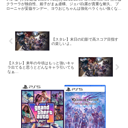
クラーラが独自性、姫子がまぁ虚構、ジェパ白露が貴重な耐久、 ブ
ローニャが妥協サンデー、ヨウおじちゃんは強化ペラくらい強くなっ
て、 彦...
【スタレ】末日の幻影で高スコア目指す
の楽しいよ。
【スタレ】来年の今頃はもっと強いキャ
ラ出てると思うとどんなキャラ引いても
なぁ…