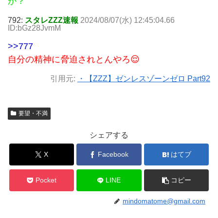
か？
792:
スタレZZZ速報
2024/08/07(水) 12:45:04.66
ID:bGz28JvmM
>>777
自分の精神に脅迫されとんやろ😌
引用元:
・【ZZZ】ゼンレスゾーンゼロ Part92
要望・不満
シェアする
X
Facebook
はてブ
Pocket
LINE
コピー
mindomatome@gmail.com