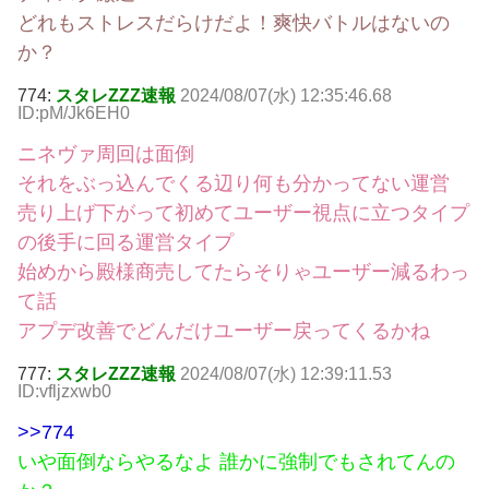
どれもストレスだらけだよ！爽快バトルはないの
か？
774:
スタレZZZ速報
2024/08/07(水) 12:35:46.68
ID:pM/Jk6EH0
ニネヴァ周回は面倒
それをぶっ込んでくる辺り何も分かってない運営
売り上げ下がって初めてユーザー視点に立つタイプ
の後手に回る運営タイプ
始めから殿様商売してたらそりゃユーザー減るわっ
て話
アプデ改善でどんだけユーザー戻ってくるかね
777:
スタレZZZ速報
2024/08/07(水) 12:39:11.53
ID:vfljzxwb0
>>774
いや面倒ならやるなよ 誰かに強制でもされてんの