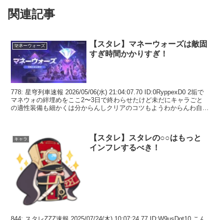
関連記事
【スタレ】マネーウォーズは敵固
マネーウォーズ
すぎ時間かかりすぎ！
778: 星穹列車速報 2026/05/06(水) 21:04:07.70 ID:0RyppexD0 2垢で
マネウォの絆埋めをここ2〜3日で終わらせたけど未だにキャラごと
の適性装備も細かくは分からんしクリアのコツもようわからんわ自力
でa8の...
【スタレ】スタレの○○はもっと
キャラ
インフレするべき！
844: スタレZZZ速報 2025/07/24(木) 10:07:24.77 ID:W9usDqt10 こん