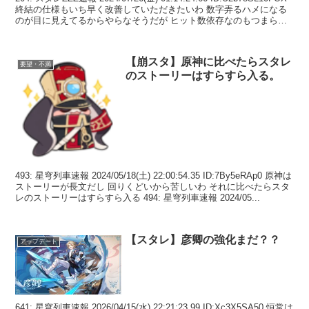
終結の仕様もいち早く改善していただきたいわ 数字弄るハメになる
のが目に見えてるからやらなそうだが ヒット数依存なのもつまらん
2...
【崩スタ】原神に比べたらスタレ
要望・不満
のストーリーはすらすら入る。
493: 星穹列車速報 2024/05/18(土) 22:00:54.35 ID:7By5eRAp0 原神は
ストーリーが長文だし 回りくどいから苦しいわ それに比べたらスタ
レのストーリーはすらすら入る 494: 星穹列車速報 2024/05...
【スタレ】彦卿の強化まだ？？
アップデート
641: 星穹列車速報 2026/04/15(水) 22:21:23.99 ID:Xc3X5SA50 恒常は