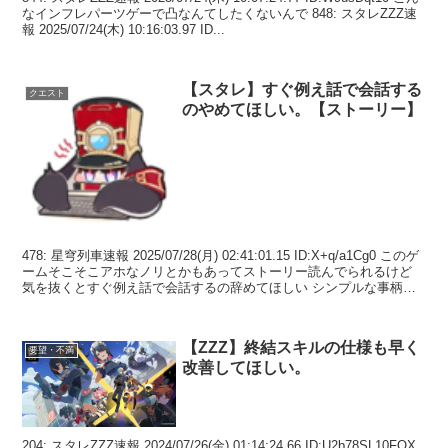
なインフレパーツゲーで凸なんてしたくないんで 848: スタレZZZ速
報 2025/07/24(木) 10:16:03.97 ID...
【スタレ】すぐ例え話で会話する
クエスト
のやめてほしい。【ストーリー】
478: 星穹列車速報 2025/07/28(月) 02:41:01.15 ID:X+q/a1Cg0 このゲ
ームそこそこアホなノリとかもあってストーリー読んでられるけど
気を抜くとすぐ例え話で会話するの辞めてほしい シンプルな事柄を
異常なほ...
【ZZZ】終結スキルの仕様も早く
要望・不満
改善してほしい。
204: スタレZZZ速報 2024/07/26(金) 01:14:24.66 ID:U2b78SL10FOX