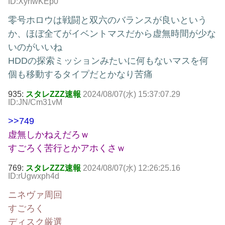
ID:XyrIwKEp0
零号ホロウは戦闘と双六のバランスが良いという
か、ほぼ全てがイベントマスだから虚無時間が少な
いのがいいね
HDDの探索ミッションみたいに何もないマスを何
個も移動するタイプだとかなり苦痛
935:
スタレZZZ速報
2024/08/07(水) 15:37:07.29
ID:JN/Cm31vM
>>749
虚無しかねえだろｗ
すごろく苦行とかアホくさｗ
769:
スタレZZZ速報
2024/08/07(水) 12:26:25.16
ID:rUgwxph4d
ニネヴァ周回
すごろく
ディスク厳選