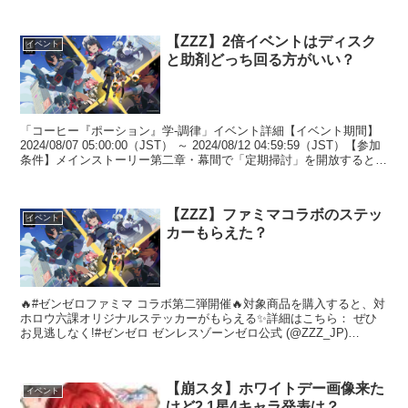
ラークフ...
【ZZZ】2倍イベントはディスク
イベント
と助剤どっち回る方がいい？
「コーヒー『ポーション』学-調律」イベント詳細【イベント期間】
2024/08/07 05:00:00（JST） ～ 2024/08/12 04:59:59（JST）【参加
条件】メインストーリー第二章・幕間で「定期掃討」を開放すると参
加可能。...
【ZZZ】ファミマコラボのステッ
イベント
カーもらえた？
🔥#ゼンゼロファミマ コラボ第二弾開催🔥対象商品を購入すると、対
ホロウ六課オリジナルステッカーがもらえる✨詳細はこちら： ぜひ
お見逃しなく!#ゼンゼロ ゼンレスゾーンゼロ公式 (@ZZZ_JP)
January 7, 2025 6: スタレ...
【崩スタ】ホワイトデー画像来た
イベント
けど2.1星4キャラ発表は？