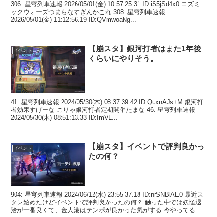
306: 星穹列車速報 2026/05/01(金) 10:57:25.31 ID:iS5jSd4x0 コズミ
ックウォーズつまらなすぎんかこれ 308: 星穹列車速報
2026/05/01(金) 11:12:56.19 ID:QVmwoaNg...
【崩スタ】銀河打者はまた1年後
イベント
くらいにやりそう。
41: 星穹列車速報 2024/05/30(木) 08:37:39.42 ID:QuxnAJs+M 銀河打
者効果すげーな こりゃ銀河打者定期開催たまな 46: 星穹列車速報
2024/05/30(木) 08:51:13.33 ID:ImVL...
【崩スタ】イベントで評判良かっ
イベント
たの何？
904: 星穹列車速報 2024/06/12(水) 23:55:37.18 ID:nrSNBlAE0 最近ス
タレ始めたけどイベントで評判良かったの何？ 触った中では妖怪退
治が一番良くて、金人港はテンポが良かった気がする 今やってるク