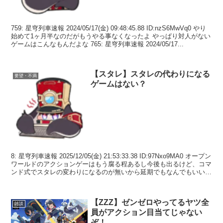
759: 星穹列車速報 2024/05/17(金) 09:48:45.88 ID:nzS6MwVq0 やり
始めて1ヶ月半なのだがもうやる事なくなったよ やっぱり対人がない
ゲームはこんなもんだよな 765: 星穹列車速報 2024/05/17...
【スタレ】スタレの代わりになる
要望・不満
ゲームはない？
8: 星穹列車速報 2025/12/05(金) 21:53:33.38 ID:97Nxo9MA0 オープン
ワールドのアクションゲーはもう腐る程あるし今後も出るけど、コマ
ンド式でスタレの変わりになるのが無いから延期でもなんでもいいか
ら続けて欲...
【ZZZ】ゼンゼロやってるヤツ全
雑談
員がアクション目当てじゃない
ぞ！