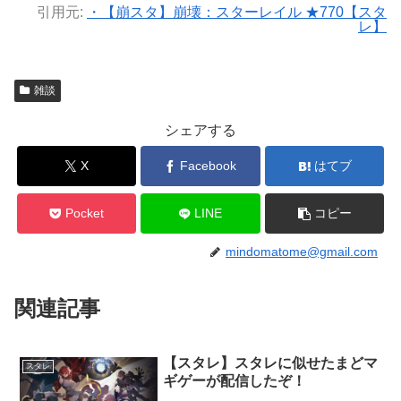
引用元:
・【崩スタ】崩壊：スターレイル ★770【スタ
レ】
雑談
シェアする
X
Facebook
はてブ
Pocket
LINE
コピー
mindomatome@gmail.com
関連記事
【スタレ】スタレに似せたまどマ
スタレ
ギゲーが配信したぞ！