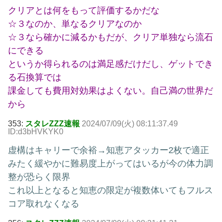
クリアとは何をもって評価するかだな
☆３なのか、単なるクリアなのか
☆３なら確かに減るかもだが、クリア単独なら流石
にできる
というか得られるのは満足感だけだし、ゲットでき
る石換算では
課金しても費用対効果はよくない。自己満の世界だ
から
353:
スタレZZZ速報
2024/07/09(火) 08:11:37.49
ID:d3bHVKYK0
虚構はキャリーで余裕→知恵アタッカー2枚で適正
みたく緩やかに難易度上がってはいるが今の体力調
整が恐らく限界
これ以上となると知恵の限定が複数体いてもフルス
コア取れなくなる