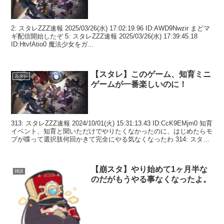
2: スタレZZZ速報 2025/03/26(水) 17:02:19.96 ID:AWD9Nwzir まどマ
ギ配信開始したぞ 5: スタレZZZ速報 2025/03/26(水) 17:39:45.18
ID:HtvfAtio0 魔法少女をガ...
【スタレ】このゲーム、知育ミニ
スタレ
ゲームが一番楽しいのに！
313: スタレZZZ速報 2024/10/01(火) 15:31:13.43 ID:CcK9EMjm0 知育
イベント、知育と聞いただけでやりたくなかったのに、はじめたらモ
ブが喋って選択肢何回かきて完全にやる気なくなったわ 314: スタ
レ...
【崩スタ】やり始めて1ヶ月半な
雑談
のだがもうやる事なくなったよ。