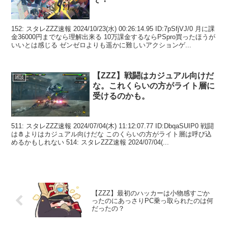
152: スタレZZZ速報 2024/10/23(水) 00:26:14.95 ID:7pSfjVJ/0 月に課
金36000円までなら理解出来る 10万課金するならPSpro買ったほうが
いいとは感じる ゼンゼロよりも遥かに難しいアクションゲ...
【ZZZ】戦闘はカジュアル向けだ
雑談
な。これくらいの方がライト層に
受けるのかも。
511: スタレZZZ速報 2024/07/04(木) 11:12:07.77 ID:DbqaSUIP0 戦闘
は🧂よりはカジュアル向けだな このくらいの方がライト層は呼び込
めるかもしれない 514: スタレZZZ速報 2024/07/04(...
【ZZZ】最初のハッカーは小物感すごか
ったのにあっさりPC乗っ取られたのは何
だったの？