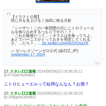
【イラスト公開】
同じ月を見上げる丨油田に映る月影
「シーザー！この一家団欒の日にニトロフューエ
ルを独り占めするつもりですの！？」
「これが最後だって…！オマエは先食ってろよ。
あとでバーニスがとっておきを用意してくれる
さ。…だろ？」…
pic.twitter.com/j4Uz5Qxq1R
— ゼンレスゾーンゼロ公式 (@ZZZ_JP)
September 17, 2024
23:
スタレZZZ速報
2024/09/29(日) 19:36:35.11
ID:FYlo6iTe0NIKU
ニトロヒューエルって結局なんなん？お酒？
25:
スタレZZZ速報
2024/09/29(日) 19:38:18.33
ID:Xf9pphe30NIKU
4リットルのビッグマンみたいなもんと予想