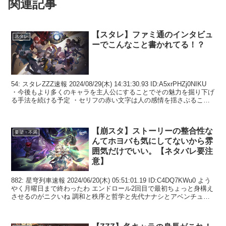
関連記事
【スタレ】ファミ通のインタビュ
スタレ
ーでこんなこと書かれてる！？
54: スタレZZZ速報 2024/08/29(木) 14:31:30.93 ID:A5xrPHZj0NIKU
・今後もより多くのキャラを主人公にすることでその魅力を掘り下げ
る手法を続ける予定 ・セリフの赤い文字は人の感情を揺さぶること
がで...
【崩スタ】ストーリーの整合性な
要望・不満
んてホヨバも気にしてないから雰
囲気だけでいい。【ネタバレ要注
意】
882: 星穹列車速報 2024/06/20(木) 05:51:01.19 ID:C4DQ7KWu0 よう
やく月曜日まで終わったわ エンドロール2回目で最初ちょっと身構え
させるのがニクいね 調和と秩序と哲学と先代ナナシとアベンチュリ
ンと夢の...