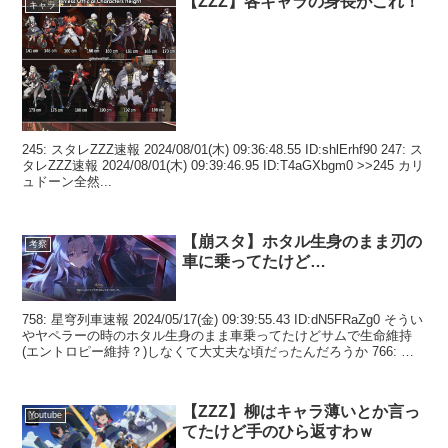
【ZZZ】各キャラの身長がこれ！
キャラ
245: スタレZZZ速報 2024/08/01(木) 09:36:48.55 ID:shlErhf90 247: ス
タレZZZ速報 2024/08/01(木) 09:39:46.95 ID:T4aGXbgm0 >>245 カリ
ュドーン全然...
【崩スタ】ホタル生身のまま刃の
考察
車に乗ってたけど…
758: 星穹列車速報 2024/05/17(金) 09:39:55.43 ID:dN5FRaZg0 そうい
やヤペラーの時のホタル生身のまま車乗ってたけどサムで生命維持
(エントロピー維持？)しなくて大丈夫な頃だったんだろうか 766: 星
穹...
【ZZZ】柳はキャラ薄いとか言っ
Youtube
てたけど手のひら返すわｗ