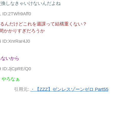
交換しなきゃいけないんだよね
1 ID:2TWh9Aff0
かかるんだけどこれを週課って結構重くない？
間かかりすぎだろうか
4 ID:XnrRar4J0
らないから
9 ID:JjCpRE/Q0
くやろなぁ
引用元:
・【ZZZ】ゼンレスゾーンゼロ Part55