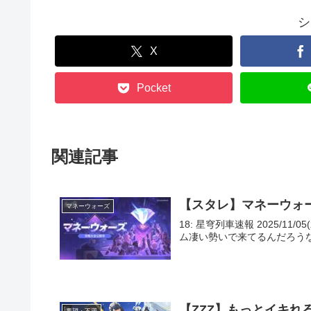
シ
X
Pocket
関連記事
【スタレ】マネーウォ
マネーウォーズ
18: 星穹列車速報 2025/11/05
ム凄い勢いで来てるんだろうなｗｗｗｗ 
【ZZZ】もっとイキれ
要望・不満