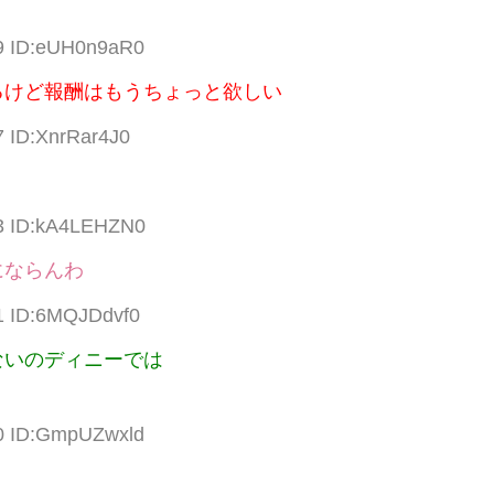
99 ID:eUH0n9aR0
るけど報酬はもうちょっと欲しい
7 ID:XnrRar4J0
73 ID:kA4LEHZN0
にならんわ
71 ID:6MQJDdvf0
ないのディニーでは
70 ID:GmpUZwxld