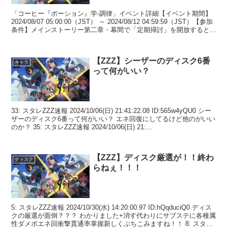
「コーヒー『ポーション』学-調律」イベント詳細【イベント期間】
2024/08/07 05:00:00（JST） ～ 2024/08/12 04:59:59（JST）【参加
条件】メインストーリー第二章・幕間で「定期掃討」を開放すると参
加可能。...
【ZZZ】シーザーのディスク6番
キャラ
って何がいい？
33: スタレZZZ速報 2024/10/06(日) 21:41:22.08 ID:565w4yQU0 シー
ザーのディスク6番って何がいい？ エネ回復にしてるけど他のがいい
のか？ 35: スタレZZZ速報 2024/10/06(日) 21:...
【ZZZ】ディスク厳選が！！終わ
ディスク
らねぇ！！！
5: スタレZZZ速報 2024/10/30(水) 14:20:00.97 ID:hQqduciQ0 ディス
クの厳選が面倒？？？ わかりました+消す代わりにサブステに各種属
性ダメボエネ回衝撃貫通率掌握新しくぶちこみますね！！ 8: スタレ