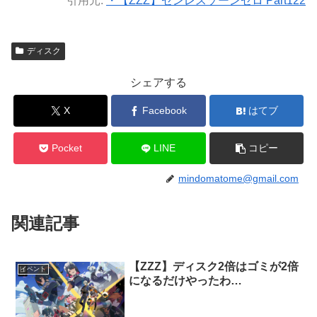
引用元:
・【ZZZ】ゼンレスゾーンゼロ Part122
ディスク
シェアする
X
Facebook
はてブ
Pocket
LINE
コピー
mindomatome@gmail.com
関連記事
【ZZZ】ディスク2倍はゴミが2倍
イベント
になるだけやったわ…