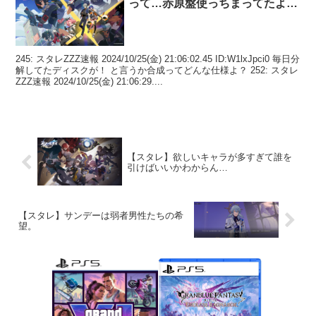
って…赤原盤使っちまってたよ…
245: スタレZZZ速報 2024/10/25(金) 21:06:02.45 ID:W1lxJpci0 毎日分
解してたディスクが！ と言うか合成ってどんな仕様よ？ 252: スタレ
ZZZ速報 2024/10/25(金) 21:06:29....
【スタレ】欲しいキャラが多すぎて誰を
引けばいいかわからん…
【スタレ】サンデーは弱者男性たちの希
望。