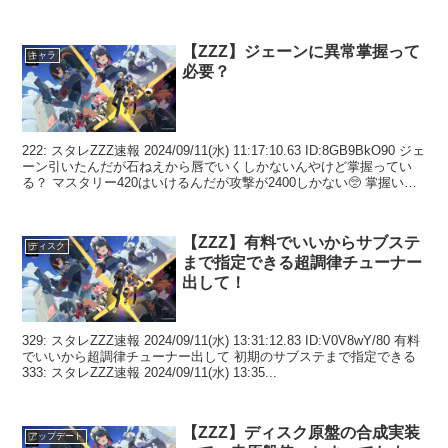
Z...
【ZZZ】ジェーンに異常掌握って
キャラ
必要？
222: スタレZZZ速報 2024/09/11(水) 11:17:10.63 ID:8GB9BkO90 ジェ
ーン引いたんだが石ねえから唇でいくしかないんやけど掌握ってい
る？ マスタリー420はいけるんだが攻撃が2400しかない🥺 掌握い
ら...
【ZZZ】有料でいいからサブステ
ディスク
まで指定できる超調律チューナー
出して！
329: スタレZZZ速報 2024/09/11(水) 13:31:12.83 ID:V0V8wY/80 有料
でいいから超調律チューナー出して 初期のサブステまで指定できる
333: スタレZZZ速報 2024/09/11(水) 13:35...
【ZZZ】ディスク原盤の合成実装
アップデート