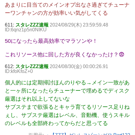
あまりに目当てのメインオプ出なさ過ぎてチューナ
ーワンチャンの方が効率いい気がしてくる
611:
スタレZZZ速報
2024/08/29(木) 23:59:59.48
ID:6qnz1p5n0NIKU
50になったら最高効率でマラソンや！
これリソース他に回した方が良くなかったけ？😨
612:
スタレZZZ速報
2024/08/30(金) 00:00:26.91
ID:kfoKfoZ+0
個人的には定期掃討ほんのりやる→メイン一致があ
と一ヶ所になったらチューナーで埋めるでディスク
厳選はそれ以上してないな
サブステまで欲張るとキャラ育てるリソース足りね
ぇし、サブステ厳選はレベル、音動機、使うスキル
のレベルも全部終わってからだと思ってる