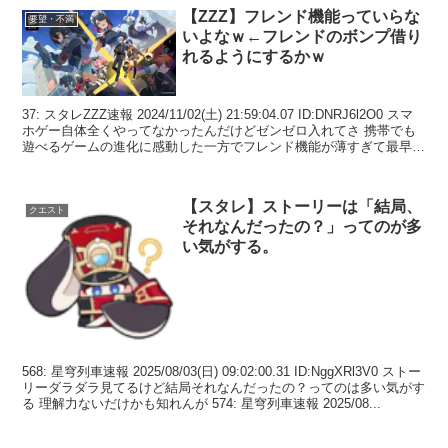
【ZZZ】フレンド機能っていらな
要望・不満
いよなｗ←フレンドのボンプ借り
れるようにするかｗ
37: スタレZZZ速報 2024/11/02(土) 21:59:04.07 ID:DNRJ6l2O0 スマ
ホゲー自体全くやってなかったんだけどゼンゼロ入れてさ 携帯でも
遊べるゲームの進化に感動した一方でフレンド機能が薄すぎて最早要
らないの...
【スタレ】ストーリーは「結局、
クエスト
それなんだったの？」ってのが多
い気がする。
568: 星穹列車速報 2025/08/03(日) 09:02:00.31 ID:NggXRl3V0 ストー
リーダラダラ見てるけど結局それなんだったの？ってのは多い気がす
る 理解力ないだけかも知れんが 574: 星穹列車速報 2025/08...