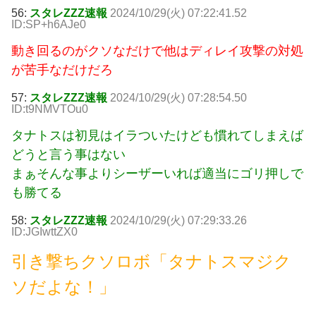
56:
スタレZZZ速報
2024/10/29(火) 07:22:41.52
ID:SP+h6AJe0
動き回るのがクソなだけで他はディレイ攻撃の対処
が苦手なだけだろ
57:
スタレZZZ速報
2024/10/29(火) 07:28:54.50
ID:t9NMVTOu0
タナトスは初見はイラついたけども慣れてしまえば
どうと言う事はない
まぁそんな事よりシーザーいれば適当にゴリ押しで
も勝てる
58:
スタレZZZ速報
2024/10/29(火) 07:29:33.26
ID:JGIwttZX0
引き撃ちクソロボ「タナトスマジク
ソだよな！」