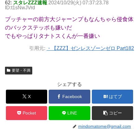
62:
スタレZZZ速報
2024/10/29(火) 07:37:23.78
ID:t1sNwJVrd
ブッチャーの前方大ジャーンプもなんちゃら侵食体
のバックステッポも嫌いだ
でもやっぱりタナトスくんが一番嫌い
引用元:
・【ZZZ】ゼンレスゾーンゼロ Part182
要望・不満
シェアする
X
Facebook
はてブ
Pocket
LINE
コピー
mindomatome@gmail.com