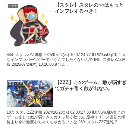
【スタレ】スタレの○○はもっと
キャラ
インフレするべき！
844: スタレZZZ速報 2025/07/24(木) 10:07:24.77 ID:W9usDqt10 こん
なインフレパーツゲーで凸なんてしたくないんで 848: スタレZZZ速
報 2025/07/24(木) 10:16:03.97 ID...
【ZZZ】このゲーム、敵が弱すぎ
要望・不満
てガチャ引く欲が出ない。
187: スタレZZZ速報 2024/10/23(水) 02:00:27.30 ID:7XyoJjDv0 この
ゲームまじで敵が弱すぎてガチャ引く欲でん 原神リリース当初の螺
旋より今の激変むちゃくちゃぬるいよな 280: スタレZZZ速報 2...