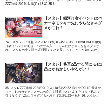
ZZZ速報 2024/11/18(月) 18:32:35.6...
【スタレ】銀河打者イベントはバ
イベント
ナーネモンキー先にやらなきゃダ
メかこれ？
743: スタレZZZ速報 2025/06/05(木) 05:45:59.38 ID:1kVrUbKP0 銀河
打者イベントの前提にバナサル入ってるんだけどやらなきゃダメかこ
れ… スタレの中で随一評判悪くてバカ長いってことしか知らんが…
74...
【スタレ】将軍2凸する間にモゼ1
ガチャ
凸とかおかしいやろがい！
85: スタレZZZ速報 2024/09/10(火) 18:54:29.32 ID:kqHDJLiI0 最近や
っとこれのガチャシステムの良さを理解できた あるだけ突っ込んで
引けなくても次に引き継げると思えば気楽に回せるわ 86: スタレ
ZZ...