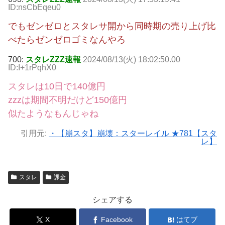
ID:nsCbEqeu0
でもゼンゼロとスタレサ開から同時期の売り上げ比
べたらゼンゼロゴミなんやろ
700:
スタレZZZ速報
2024/08/13(火) 18:02:50.00
ID:I+1rPqhX0
スタレは10日で140億円
zzzは期間不明だけど150億円
似たようなもんじゃね
引用元:
・【崩スタ】崩壊：スターレイル ★781【スタ
レ】
スタレ
課金
シェアする
X
Facebook
はてブ