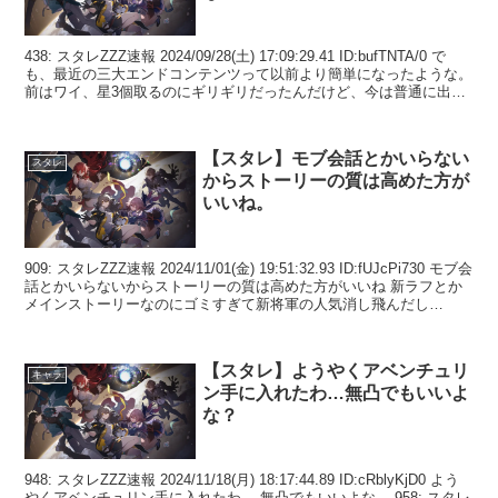
438: スタレZZZ速報 2024/09/28(土) 17:09:29.41 ID:bufTNTA/0 で
も、最近の三大エンドコンテンツって以前より簡単になったような。
前はワイ、星3個取るのにギリギリだったんだけど、今は普通に出来
てる。...
【スタレ】モブ会話とかいらない
スタレ
からストーリーの質は高めた方が
いいね。
909: スタレZZZ速報 2024/11/01(金) 19:51:32.93 ID:fUJcPi730 モブ会
話とかいらないからストーリーの質は高めた方がいいね 新ラフとか
メインストーリーなのにゴミすぎて新将軍の人気消し飛んだし
928:...
【スタレ】ようやくアベンチュリ
キャラ
ン手に入れたわ…無凸でもいいよ
な？
948: スタレZZZ速報 2024/11/18(月) 18:17:44.89 ID:cRblyKjD0 よう
やくアベンチュリン手に入れたわ… 無凸でもいいよな… 958: スタレ