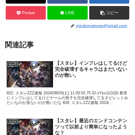
Pocket
LINE
コピー
mindomatome@gmail.com
関連記事
【スタレ】インフレはしてるけど
キャラ
完全破壊するキャラはまだいない
のが救い。
822: スタレZZZ速報 2024/08/03(土) 11:00:55.75 ID:sYks11GQ0 着実
にインフレはしてるけどゲームの骨子を完全破壊してるヌビレットみ
たいなのが居ないのが救いだな 828: スタレZZZ速報 2024/...
【スタレ】最近のエンドコンテン
スタレ
ツって以前より簡単になったよう
な？