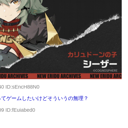
.40 ID:sEncH88N0
ってゲームしたいけどそういうの無理？
09 ID:fEuiabed0