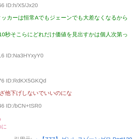
66 ID:h/X5/Jx20
タッカーは恒常Aでもジェーンでも大差なくなるから
10秒そこらにどれだけ価値を見出すかは個人次第っ
.16 ID:Na3HYxyY0
.76 ID:RdKX5GKQd
わざ他下げしないでいいのにな
46 ID:/bCN+tSR0
あ
のに