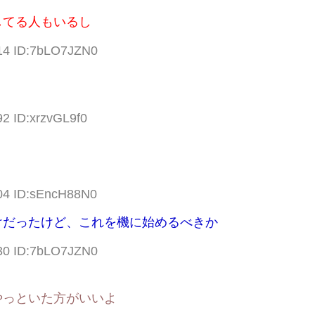
してる人もいるし
.14 ID:7bLO7JZN0
92 ID:xrzvGL9f0
.04 ID:sEncH88N0
けだったけど、これを機に始めるべきか
.30 ID:7bLO7JZN0
やっといた方がいいよ