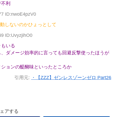
で不利
.77 ID:nwoE4pzV0
発動しないのかひょっとして
49 ID:UvyzjihO0
ラもいる
も、ダメージ効率的に言っても回避反撃使ったほうが
クションの醍醐味といったところか
引用元:
・【ZZZ】ゼンレスゾーンゼロ Part26
ェアする