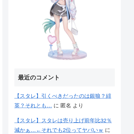
最近のコメント
【スタレ】引くべきだったのは銀狼？緋
英？それとも…
に
匿名
より
【スタレ】スタレは売り上げ前年比32％
減かぁ…←それでも2位ってヤバいｗ
に