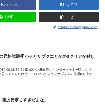
Facebook
はてブ
LINE
コピー
mindomatome@gmail.com
0の昇格試験受かるとサブクエとかのSクリアが難し
6(金) 00:38:30.91 ID:s0JKasE/0 遂にインターノットlv50になり、
と思ってるんだけど、これやっちゃうとサブクエの推奨lvも上がっ
、速度要求しすぎだよな。