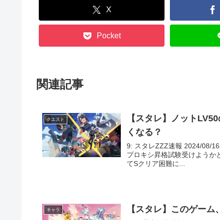
X
Pocket
関連記事
【スタレ】ノットLV5
クエスト
くなる？
9: スタレZZZ速報 2024/08/1
プロキシ昇格試験受けようか
てSクリア困難に...
【スタレ】このゲーム
キャラ