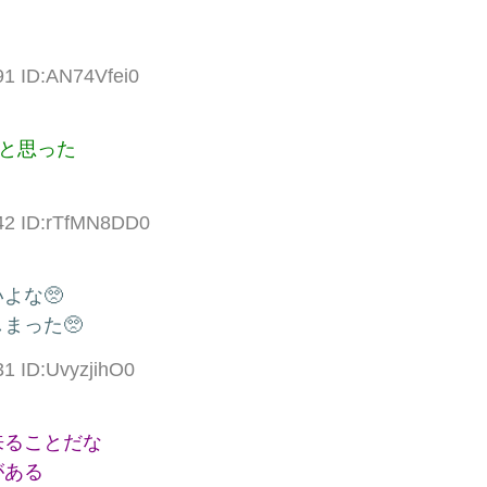
91 ID:AN74Vfei0
と思った
.42 ID:rTfMN8DD0
よな🥺
まった🥺
31 ID:UvyzjihO0
来ることだな
がある