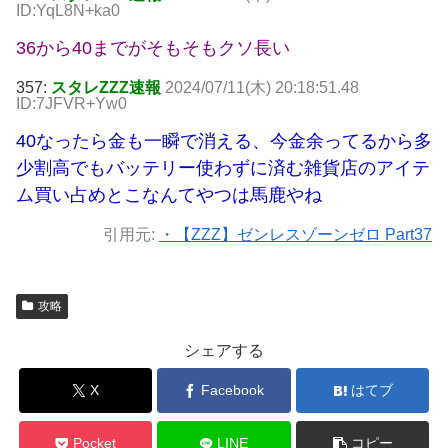
ID:YqL8N+ka0
36から40までがそもそもクソ長い
357:
スタレZZZ速報
2024/07/11(木) 20:18:51.48
ID:7JFVR+Yw0
40なったら金も一瞬で消える、今金余ってるから多
少割高でもバッテリー使わずに済む雑貨店のアイテ
ム買い占めとこなんてやつは馬鹿やね
引用元:
・【ZZZ】ゼンレスゾーンゼロ Part37
攻略
シェアする
X
Facebook
はてブ
Pocket
LINE
コピー