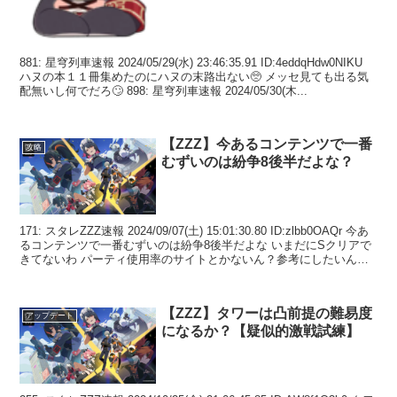
881: 星穹列車速報 2024/05/29(水) 23:46:35.91 ID:4eddqHdw0NIKU
ハヌの本１１冊集めたのにハヌの末路出ない🥺 メッセ見ても出る気
配無いし何でだろ🙄 898: 星穹列車速報 2024/05/30(木...
【ZZZ】今あるコンテンツで一番
攻略
むずいのは紛争8後半だよな？
171: スタレZZZ速報 2024/09/07(土) 15:01:30.80 ID:zlbb0OAQr 今あ
るコンテンツで一番むずいのは紛争8後半だよな いまだにSクリアで
きてないわ パーティ使用率のサイトとかないん？参考にしたいんだ
が ...
【ZZZ】タワーは凸前提の難易度
アップデート
になるか？【疑似的激戦試練】