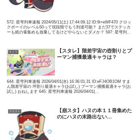
572: 星穹列車速報 2024/05/11(土) 17:44:09.12 ID:9i+eWF470 クロッ
クボーイのレベル50って現段階でもう到達可能？ まだ37でステッカ
ーも紙の雀集めも放棄してるけどやらないとダメか？ 597: 星穹列...
【スタレ】階差宇宙の壺割りとプ
キャラ
ーマン捕獲最適キャラは？
644: 星穹列車速報 2026/04/01(水) 16:36:01.31 ID:eFJ4OB1OM すま
ん階差宇宙の 坪割り最適キャラ(お試し) プーマン捕獲最適キャラ(お
試し) おねします 645: 星穹列車速報 2026/04/01(...
【崩スタ】ハヌの本１１冊集めた
クエスト
のにハヌの末路出ない…