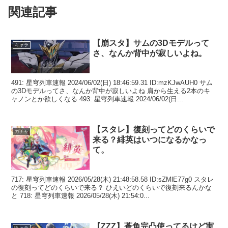
関連記事
【崩スタ】サムの3Dモデルって
キャラ
さ、なんか背中が寂しいよね。
491: 星穹列車速報 2024/06/02(日) 18:46:59.31 ID:mzKJwAUH0 サム
の3Dモデルってさ、なんか背中が寂しいよね 肩から生える2本のキ
ャノンとか欲しくなる 493: 星穹列車速報 2024/06/02(日...
【スタレ】復刻ってどのくらいで
ガチャ
来る？緋英はいつになるかなっ
て。
717: 星穹列車速報 2026/05/28(木) 21:48:58.58 ID:sZMlE77g0 スタレ
の復刻ってどのくらいで来る？ ひえいどのくらいで復刻来るんかな
と 718: 星穹列車速報 2026/05/28(木) 21:54:0...
【ZZZ】蒼角完凸使ってるけど実