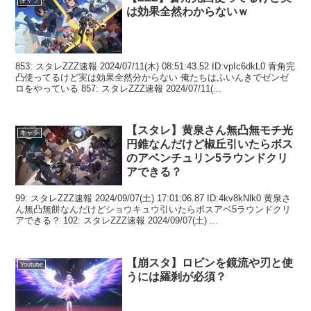
キャラ
は効果全然わからないｗ
853: スタレZZZ速報 2024/07/11(木) 08:51:43.52 ID:vpIc6dkL0 青角完
凸使ってるけど実は効果全然分からない 俺たちはふいんきでゼンゼ
ロをやっている 857: スタレZZZ速報 2024/07/11(...
【スタレ】黄泉さん無凸無モチ光
キャラ
円錐なんだけど椒丘引いたらボス
のアベンチュリン5ラウンドクリ
アできる？
99: スタレZZZ速報 2024/09/07(土) 17:01:06.87 ID:4kv8kNlk0 黄泉さ
ん無凸無餅なんだけどショウキュウ引いたらボスアベ5ラウンドクリ
アできる？ 102: スタレZZZ速報 2024/09/07(土) ...
【崩スタ】ロビンを鏡流や刃と使
Youtube
うには羅刹が必須？