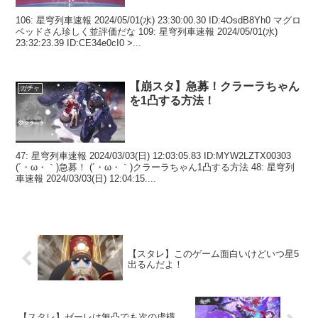
106: 星穹列車速報 2024/05/01(水) 23:30:00.30 ID:4OsdB8Yh0 マグロ
ベッドさん珍しく並評価だな 109: 星穹列車速報 2024/05/01(水)
23:32:23.39 ID:CE34e0cI0 >...
【崩スタ】急募！クラーラちゃん
ガチャ
を1凸する方法！
47: 星穹列車速報 2024/03/03(日) 12:03:05.83 ID:MYW2LZTX00303
(´・ω・｀)急募！ (´・ω・｀)クラーラちゃん1凸する方法 48: 星穹列
車速報 2024/03/03(日) 12:04:15....
【スタレ】このゲーム面白いけどいつ星5
出るんだよ！
【スタレ】ゼーレは無凸でも次の虚構