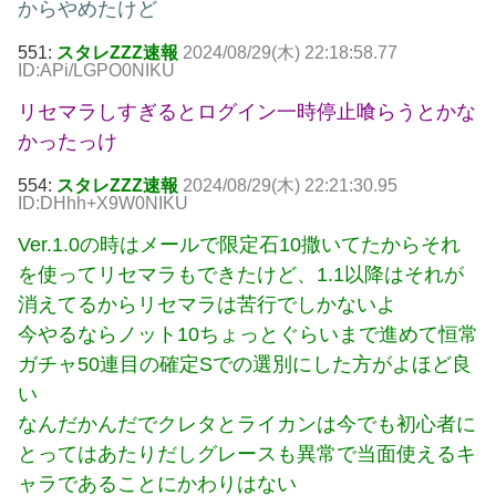
からやめたけど
551:
スタレZZZ速報
2024/08/29(木) 22:18:58.77
ID:APi/LGPO0NIKU
リセマラしすぎるとログイン一時停止喰らうとかな
かったっけ
554:
スタレZZZ速報
2024/08/29(木) 22:21:30.95
ID:DHhh+X9W0NIKU
Ver.1.0の時はメールで限定石10撒いてたからそれ
を使ってリセマラもできたけど、1.1以降はそれが
消えてるからリセマラは苦行でしかないよ
今やるならノット10ちょっとぐらいまで進めて恒常
ガチャ50連目の確定Sでの選別にした方がよほど良
い
なんだかんだでクレタとライカンは今でも初心者に
とってはあたりだしグレースも異常で当面使えるキ
ャラであることにかわりはない