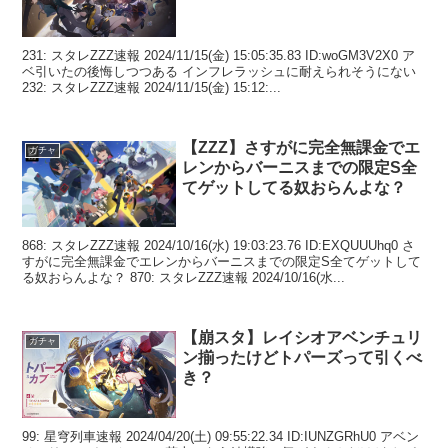
231: スタレZZZ速報 2024/11/15(金) 15:05:35.83 ID:woGM3V2X0 ア
ベ引いたの後悔しつつある インフレラッシュに耐えられそうにない
232: スタレZZZ速報 2024/11/15(金) 15:12:...
【ZZZ】さすがに完全無課金でエ
ガチャ
レンからバーニスまでの限定S全
てゲットしてる奴おらんよな？
868: スタレZZZ速報 2024/10/16(水) 19:03:23.76 ID:EXQUUUhq0 さ
すがに完全無課金でエレンからバーニスまでの限定S全てゲットして
る奴おらんよな？ 870: スタレZZZ速報 2024/10/16(水...
【崩スタ】レイシオアベンチュリ
ガチャ
ン揃ったけどトパーズって引くべ
き？
99: 星穹列車速報 2024/04/20(土) 09:55:22.34 ID:IUNZGRhU0 アベン