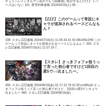
チュリンレイシオルアン花火でもう結構強い気がするんだけど トパ
ーズはいない 101: 星穹列車速報 2024/04/20(土) 09:...
【ZZZ】このゲームって常設にキ
ガチャ
ャラが追加されるペースどんなも
ん？
339: スタレZZZ速報 2024/07/16(火) 11:05:43.41 ID:ABx0NLDH0 この
ゲームって常設にキャラが追加されるペースどんなもん？ 343: スタ
レZZZ速報 2024/07/16(火) 11:07:19.7...
【スタレ】さっきフォフォ狙うっ
ガチャ
て言った初心者ですけど1回目の
星5で○○出ましたー。
458: スタレZZZ速報 2024/08/16(金) 01:17:22.78 ID:2Evm89Vp0 さっ
きフォフォ狙うって言った初心者ですけど、1回目の星5ゲンキョウ
出ましたー 460: スタレZZZ速報 2024/08/16(金) ...