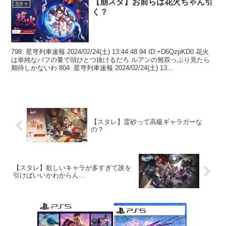
【崩スタ】お前らは花火ちゃん引
ガチャ
く？
798: 星穹列車速報 2024/02/24(土) 13:44:48.94 ID:+D6QzpKD0 花火
は単純なバフの量で頭ひとつ抜けるだろ ルアンの無双っぷり見たら
期待しかないわ 804: 星穹列車速報 2024/02/24(土) 13...
【スタレ】霊砂って高級ギャラガーな
の？
【スタレ】欲しいキャラが多すぎて誰を
引けばいいかわからん…