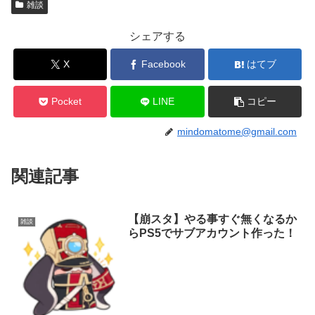
雑談
シェアする
X
Facebook
はてブ
Pocket
LINE
コピー
mindomatome@gmail.com
関連記事
【崩スタ】やる事すぐ無くなるか
雑談
らPS5でサブアカウント作った！