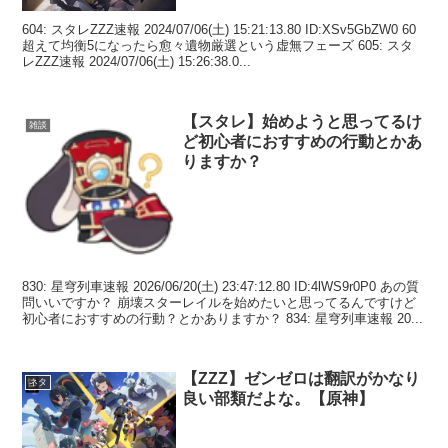
604: スタレZZZ速報 2024/07/06(土) 15:21:13.80 ID:XSv5GbZW0 60
超えて均衡5になったら愈々遺物厳選という虚無フェーズ 605: スタ
レZZZ速報 2024/07/06(土) 15:26:38.0...
【スタレ】始めようと思ってるけ
雑談
ど初心者におすすめの行動とかあ
りますか？
830: 星穹列車速報 2026/06/20(土) 23:47:12.80 ID:4lWS9r0P0 あの質
問いいですか？ 崩壊スターレイルを始めたいと思ってるんですけど
初心者におすすめの行動？とかありますか？ 834: 星穹列車速報 20...
【ZZZ】ゼンゼロは翻訳がかなり
ネタ
良い部類だよな。【原神】