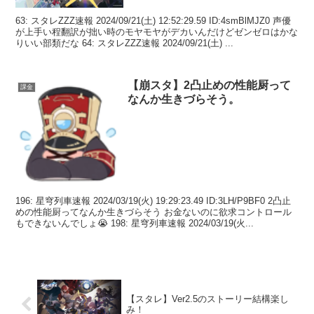
63: スタレZZZ速報 2024/09/21(土) 12:52:29.59 ID:4smBlMJZ0 声優
が上手い程翻訳が拙い時のモヤモヤがデカいんだけどゼンゼロはかな
りいい部類だな 64: スタレZZZ速報 2024/09/21(土) ...
【崩スタ】2凸止めの性能厨って
課金
なんか生きづらそう。
196: 星穹列車速報 2024/03/19(火) 19:29:23.49 ID:3LH/P9BF0 2凸止
めの性能厨ってなんか生きづらそう お金ないのに欲求コントロール
もできないんでしょ😭 198: 星穹列車速報 2024/03/19(火...
【スタレ】Ver2.5のストーリー結構楽し
み！