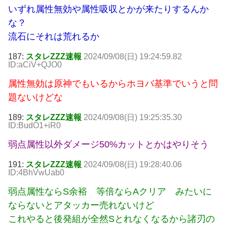
いずれ属性無効や属性吸収とかが来たりするんか
な？
流石にそれは荒れるか
187:
スタレZZZ速報
2024/09/08(日) 19:24:59.82
ID:aCiV+QJO0
属性無効は原神でもいるからホヨバ基準でいうと問
題ないけどな
189:
スタレZZZ速報
2024/09/08(日) 19:25:35.30
ID:BudO1+iR0
弱点属性以外ダメージ50%カットとかはやりそう
191:
スタレZZZ速報
2024/09/08(日) 19:28:40.06
ID:4BhVwUab0
弱点属性ならS余裕 等倍ならAクリア みたいに
ならないとアタッカー売れないけど
これやると後発組が全然Sとれなくなるから諸刃の