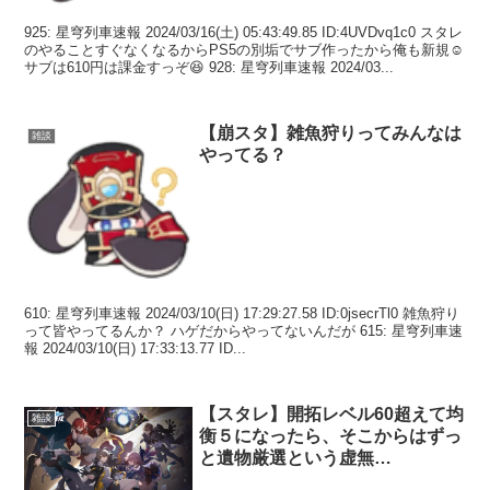
925: 星穹列車速報 2024/03/16(土) 05:43:49.85 ID:4UVDvq1c0 スタレ
のやることすぐなくなるからPS5の別垢でサブ作ったから俺も新規☺
サブは610円は課金すっぞ😆 928: 星穹列車速報 2024/03...
【崩スタ】雑魚狩りってみんなは
雑談
やってる？
610: 星穹列車速報 2024/03/10(日) 17:29:27.58 ID:0jsecrTl0 雑魚狩り
って皆やってるんか？ ハゲだからやってないんだが 615: 星穹列車速
報 2024/03/10(日) 17:33:13.77 ID...
【スタレ】開拓レベル60超えて均
雑談
衡５になったら、そこからはずっ
と遺物厳選という虚無…