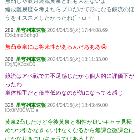
無凸じゃ飲月鏡流黄泉どれも大差ないよ
編成難易度を考えたらブロだけで形になる鏡流のほ
うをオススメしたかったね(´・ω・｀)
289:
星穹列車速報
2024/04/16(火) 17:44:08.69
ID:kbmoBdhq0
無凸黄泉には将来性があるんだあああ😭
306:
星穹列車速報
2024/04/16(火) 18:11:33.00
ID:j/QX3xsO0
鏡流はアベ戦で力不足感じたから個人的に評価下が
ったわ
単体相手だと倍率低めなのが仇になってる感じ
328:
星穹列車速報
2024/04/16(火) 18:43:49.00
ID:0fM0CWCia
黄泉2凸したけど今後黄泉と相性が良いキャラ見極
めつつ引かなきゃいけなくなるから無課金微課金に
はかなりきついキャラではあるよな。