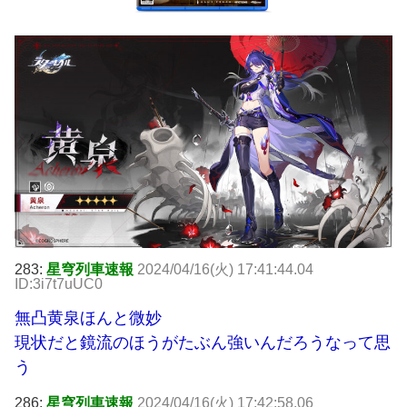
283:
星穹列車速報
2024/04/16(火) 17:41:44.04
ID:3i7t7uUC0
無凸黄泉ほんと微妙
現状だと鏡流のほうがたぶん強いんだろうなって思
う
286:
星穹列車速報
2024/04/16(火) 17:42:58.06