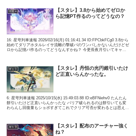
【スタレ】3.8から始めてゼロか
ガチャ
ら記憶PT作るのってどうなの？
16: 星穹列車速報 2026/02/16(月) 01:16:41.34 ID:FPCbkFCg0 3.8から
始めてダリアホタルレイサ流離の撃破パのワンパしかないんだけどゼ
ロから記憶パ作るのってどうなんすかね？ 今更長夜月引いてキャス
キュレ...
【スタレ】丹恒の光円錐引いたけ
キャラ
ど正直いらんかったな。
6: 星穹列車速報 2025/10/15(水) 15:49:03.88 ID:eBFNiehv0 たんたん
餅引いたけど正直いらんかったな バリア破られるのは餅引いても変
わらんし回復量もショボすぎてこれでクリア可否が変わるとは思えん
アーチャ...
【スタレ】配布のアーチャー強く
キャラ
ね？