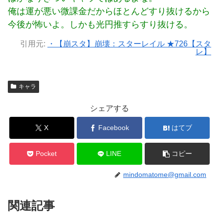
俺は運が悪い微課金だからほとんどすり抜けるから
今後が怖いよ。しかも光円推すらすり抜ける。
引用元:
・【崩スタ】崩壊：スターレイル ★726【スタ
レ】
キャラ
シェアする
X
Facebook
はてブ
Pocket
LINE
コピー
mindomatome@gmail.com
関連記事