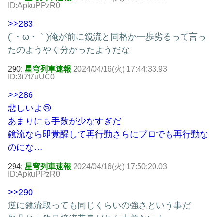
ID:ApkuPPzR0
>>283
(´・ω・｀)俺が前に鏡流と同格か一歩劣るって言っ
たのようやく分かったようだな
290:
星穹列車速報
2024/04/16(火) 17:44:33.93
ID:3i7t7uUC0
>>286
悲しいよ😢
あまりにも手数が少なすぎだ
鏡流なら即覚醒して再行動さらにブロでも再行動な
のにな…
294:
星穹列車速報
2024/04/16(火) 17:50:20.03
ID:ApkuPPzR0
>>290
逆に鏡流取っても同じくらいの強さという事だ