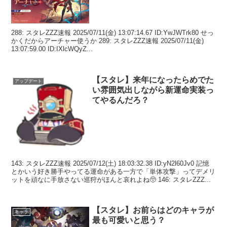
288: スタレZZZ速報 2025/07/11(金) 13:07:14.67 ID:YwJWTrk80 せっ
かくだからアーチャー使うか 289: スタレZZZ速報 2025/07/11(金)
13:07:59.00 ID:IXlcWQyZ...
【スタレ】来年になったらめでた
アップデート
い雰囲気出しながら新運命実装っ
てやるんだろ？
143: スタレZZZ速報 2025/07/12(土) 18:03:32.38 ID:yN2l60Jv0 記憶
とかいう好き勝手やってる運命がある一方で「単体攻撃」ってデメリ
ットを頑なに手放さない巡狩がほんと哀れよね🥺 146: スタレZZZ...
【スタレ】お前らはどのキャラが
キャラ
最も可愛いと思う？