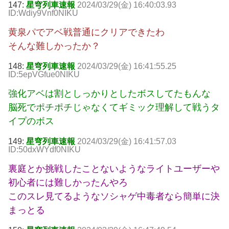
147:
星穹列車速報
2024/03/29(金) 16:40:03.93
ID:Wdiy9Vnf0NIKU
黄泉パでアベ戦普通にクリアできたわ
そんな難しかったか？
148:
星穹列車速報
2024/03/29(金) 16:41:55.25
ID:5epVGfue0NIKU
強化アベは割としっかりとしたボスしてたもんな
脳死でポチポチじゃなくてギミック理解して戦うタ
イプのボス
149:
星穹列車速報
2024/03/29(金) 16:41:57.03
ID:50dxWYdf0NIKU
裏庭とか挑戦したことないようなライトユーザーや
初心者には難しかったんやろ
このスレ見てるようなソシャゲ中毒者なら簡単に決
まっとる