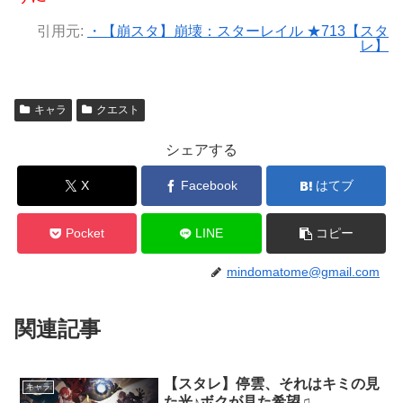
引用元:
・【崩スタ】崩壊：スターレイル ★713【スタ
レ】
キャラ
クエスト
シェアする
X
Facebook
はてブ
Pocket
LINE
コピー
mindomatome@gmail.com
関連記事
【スタレ】停雲、それはキミの見
キャラ
た光♪ボクが見た希望♫