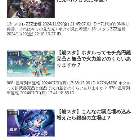
13: スタレZZZ速報 2024/11/29(金) 21:45:07.61 ID:Y71H1uYv0NIKU
停雲、それはキミの見た光♪ ボクが見た希望♫ 16: スタレZZZ速報
2024/11/29(金) 22:10:10.27 ID...
【崩スタ】ホタルってモチ光円錐
キャラ
完凸と無凸で火力差どのくらいあ
りますか？
968: 星穹列車速報 2024/07/01(月) 17:38:13.96 ID:A27diyMB0 ホタル
って餅武器完凸と無凸で火力差どのくらいありますか？ 970: 星穹列
車速報 2024/07/01(月) 17:41:18.86 ID...
【崩スタ】こんなに弱点埋め込み
キャラ
増えたら銀狼の立場は？