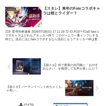
【スタレ】来年のFateコラボキャ
イベント
ラは桜とライダー？
219: 星穹列車速報 2026/07/26(日) 17:11:19.72 ID:AOjY+X2a0 fateコ
ラボキャラはどれもアタッカー枠で このゲームで一番インフレする
枠だし 流石に次にfateコラボするなら流石にもうアタッカー枠は要...
【崩スタ】何で黄泉の光円錐に「おやす
みなさい」を推奨してる声が多いんだ？
【崩スタ】バーテンイベントめちゃくち
ゃ長い…