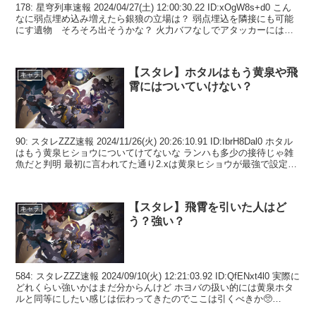
178: 星穹列車速報 2024/04/27(土) 12:00:30.22 ID:xOgW8s+d0 こん
なに弱点埋め込み増えたら銀狼の立場は？ 弱点埋込を隣接にも可能
にす遺物 そろそろ出そうかな？ 火力バフなしでアタッカーには使
いづらくし...
【スタレ】ホタルはもう黄泉や飛
キャラ
霄にはついていけない？
90: スタレZZZ速報 2024/11/26(火) 20:26:10.91 ID:IbrH8Dal0 ホタル
はもう黄泉ヒショウについてけてないな ランハも多少の接待じゃ雑
魚だと判明 最初に言われてた通り2.xは黄泉ヒショウが最強で設定さ
れ...
【スタレ】飛霄を引いた人はど
キャラ
う？強い？
584: スタレZZZ速報 2024/09/10(火) 12:21:03.92 ID:QfENxt4l0 実際に
どれくらい強いかはまだ分からんけど ホヨバの扱い的には黄泉ホタ
ルと同等にしたい感じは伝わってきたのでここは引くべきか🥺
593:...