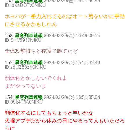
150:
星穹列車速報
2024/03/29(金) 16:47:49.54
ID:lbKsDOTv0NIKU
ホヨバが一番力入れてるのはオート勢をいかに手動
にさせるかかもしれん
152:
星穹列車速報
2024/03/29(金) 16:49:08.55
ID:S+ft/5930NIKU
全体攻撃持ちと存護で勝てたぞ
153:
星穹列車速報
2024/03/29(金) 16:51:32.44
ID:zdUZ53zK0NIKU
弱体化とかしないでくれよ
まだやってないよ
154:
星穹列車速報
2024/03/29(金) 16:51:35.04
ID:09k4T/lA0NIKU
弱体化するにしてもちょっと早いかな
火曜アプデだから休みの日にやるって人もいただろ
うに