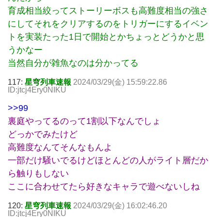
育成相当絞ってストーリーボスも高難度相当の強さ
にしてそれをクリアするのをトリガーにするイベン
トを実装たった1日で開始とかちょっとどうかと思
うかなー
当然自分が雑魚なのは分かってる
117:
星穹列車速報
2024/03/29(金) 15:59:22.86
ID:jtcj4Ery0NIKU
>>99
裏庭やってるのって1割以下なんでしょ
どっかでみたけど
高難度なんてそんなもんよ
一部だけ騒いでるけどほとんどの人がライト層だか
ら触りもしない
ここに合わせてたら好きなキャラで遊べないしね
120:
星穹列車速報
2024/03/29(金) 16:02:46.20
ID:jtcj4Ery0NIKU