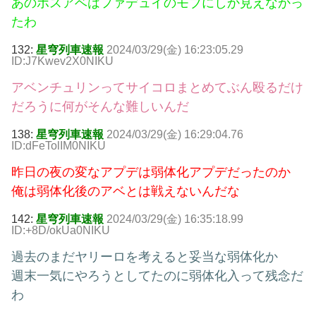
あのボスアベはファデュイのモブにしか見えなかっ
たわ
132:
星穹列車速報
2024/03/29(金) 16:23:05.29
ID:J7Kwev2X0NIKU
アベンチュリンってサイコロまとめてぶん殴るだけ
だろうに何がそんな難しいんだ
138:
星穹列車速報
2024/03/29(金) 16:29:04.76
ID:dFeTolIM0NIKU
昨日の夜の変なアプデは弱体化アプデだったのか
俺は弱体化後のアベとは戦えないんだな
142:
星穹列車速報
2024/03/29(金) 16:35:18.99
ID:+8D/okUa0NIKU
過去のまだヤリーロを考えると妥当な弱体化か
週末一気にやろうとしてたのに弱体化入って残念だ
わ