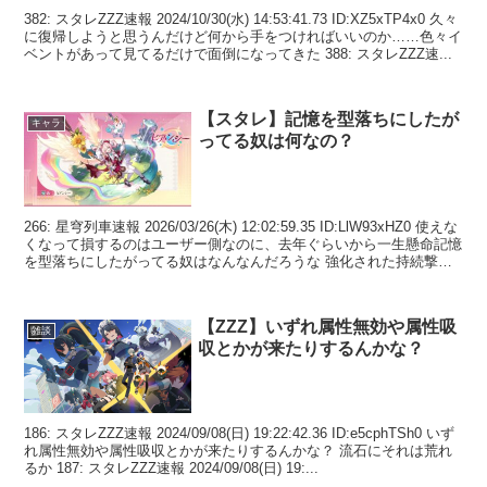
382: スタレZZZ速報 2024/10/30(水) 14:53:41.73 ID:XZ5xTP4x0 久々
に復帰しようと思うんだけど何から手をつければいいのか……色々イ
ベントがあって見てるだけで面倒になってきた 388: スタレZZZ速...
【スタレ】記憶を型落ちにしたが
キャラ
ってる奴は何なの？
266: 星穹列車速報 2026/03/26(木) 12:02:59.35 ID:LlW93xHZ0 使えな
くなって損するのはユーザー側なのに、去年ぐらいから一生懸命記憶
を型落ちにしたがってる奴はなんなんだろうな 強化された持続撃破
でさえ記...
【ZZZ】いずれ属性無効や属性吸
雑談
収とかが来たりするんかな？
186: スタレZZZ速報 2024/09/08(日) 19:22:42.36 ID:e5cphTSh0 いず
れ属性無効や属性吸収とかが来たりするんかな？ 流石にそれは荒れ
るか 187: スタレZZZ速報 2024/09/08(日) 19:...