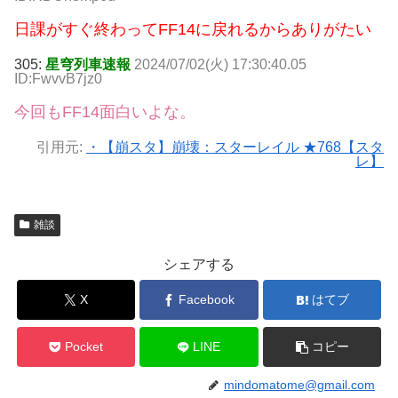
日課がすぐ終わってFF14に戻れるからありがたい
305:
星穹列車速報
2024/07/02(火) 17:30:40.05
ID:FwvvB7jz0
今回もFF14面白いよな。
引用元:
・【崩スタ】崩壊：スターレイル ★768【スタ
レ】
雑談
シェアする
X
Facebook
はてブ
Pocket
LINE
コピー
mindomatome@gmail.com