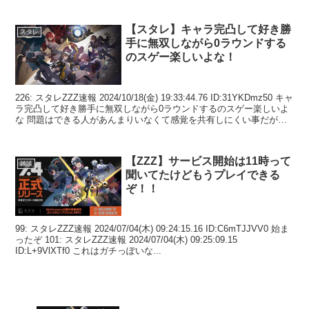
【スタレ】キャラ完凸して好き勝
スタレ
手に無双しながら0ラウンドする
のスゲー楽しいよな！
226: スタレZZZ速報 2024/10/18(金) 19:33:44.76 ID:31YKDmz50 キャ
ラ完凸して好き勝手に無双しながら0ラウンドするのスゲー楽しいよ
な 問題はできる人があんまりいなくて感覚を共有しにくい事だが
編成も...
【ZZZ】サービス開始は11時って
雑談
聞いてたけどもうプレイできる
ぞ！！
99: スタレZZZ速報 2024/07/04(木) 09:24:15.16 ID:C6mTJJVV0 始ま
ったぞ 101: スタレZZZ速報 2024/07/04(木) 09:25:09.15
ID:L+9VlXTf0 これはガチっぽいな...