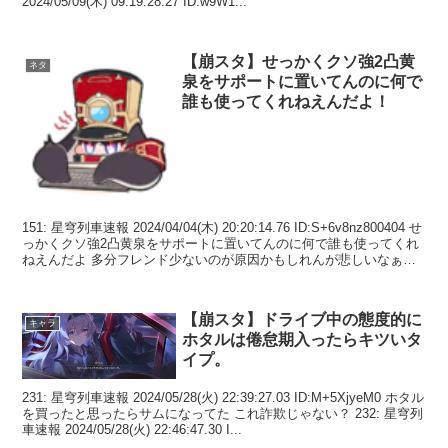
2024/05/09(木) 09:19:28.27 ID:w9W1...
【崩スタ】せっかくクソ強2凸黄
ネタ
泉をサポートに置いてんのに何で
誰も使ってくれねえんだよ！
151: 星穹列車速報 2024/04/04(木) 20:20:14.76 ID:S+6v8nz800404 せ
っかくクソ強2凸黄泉をサポートに置いてんのに何で誰も使ってくれ
ねえんだよ 多分フレンド少ないのが原因かもしれんが悲しいなぁ
15...
【崩スタ】ドライブ中の態度的に
キャラ
ホタルは倦怠期入ったらキツいタ
イプ。
231: 星穹列車速報 2024/05/28(火) 22:39:27.03 ID:M+5XjyeM0 ホタル
を買ったと思ったらサムになってた これ詐欺じゃない？ 232: 星穹列
車速報 2024/05/28(火) 22:46:47.30 I...