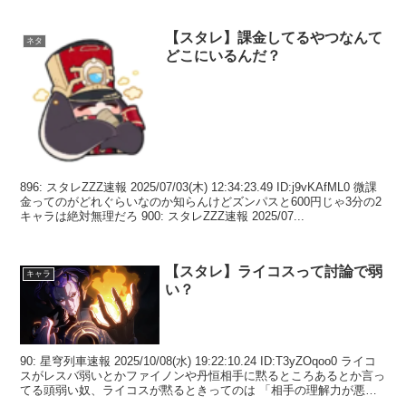
【スタレ】課金してるやつなんて
ネタ
どこにいるんだ？
896: スタレZZZ速報 2025/07/03(木) 12:34:23.49 ID:j9vKAfML0 微課
金ってのがどれぐらいなのか知らんけどズンパスと600円じゃ3分の2
キャラは絶対無理だろ 900: スタレZZZ速報 2025/07...
【スタレ】ライコスって討論で弱
キャラ
い？
90: 星穹列車速報 2025/10/08(水) 19:22:10.24 ID:T3yZOqoo0 ライコ
スがレスバ弱いとかファイノンや丹恒相手に黙るところあるとか言っ
てる頭弱い奴、ライコスが黙るときってのは 「相手の理解力が悪く
てこれ以上...