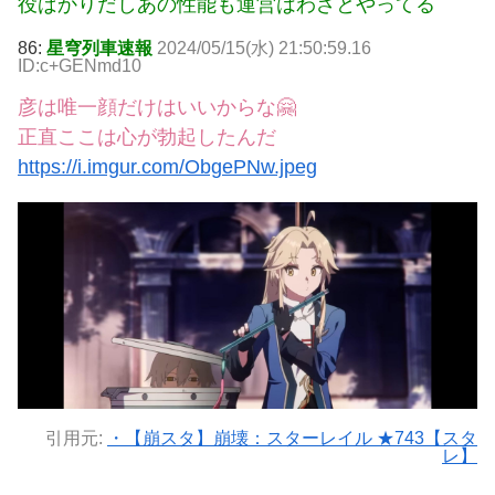
役ばかりだしあの性能も運営はわざとやってる
86:
星穹列車速報
2024/05/15(水) 21:50:59.16
ID:c+GENmd10
彦は唯一顔だけはいいからな🤗
正直ここは心が勃起したんだ
https://i.imgur.com/ObgePNw.jpeg
引用元:
・【崩スタ】崩壊：スターレイル ★743【スタ
レ】