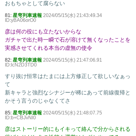
おもちゃとして腐らない
81:
星穹列車速報
2024/05/15(水) 21:43:49.34
ID:yBA06orO0
彦は何の役にも立たないからな
ガチャで出た時一瞬で石が溶けて無くなったことを
実感させてくれる本当の虚無の使令
82:
星穹列車速報
2024/05/15(水) 21:47:06.91
ID:IcN2D3TD0
すり抜け恒常はたまには上方修正して欲しいなぁっ
て
新キャラと強烈なシナジーが稀にあって前線復帰と
かそう言うのじゃなくてさ
85:
星穹列車速報
2024/05/15(水) 21:48:07.75
ID:b+CBJvNl0
彦はストーリー的にもイキって絡んで分からされる