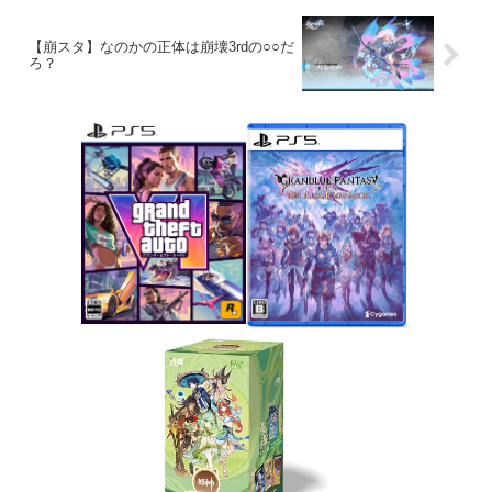
【崩スタ】なのかの正体は崩壊3rdの○○だ
ろ？