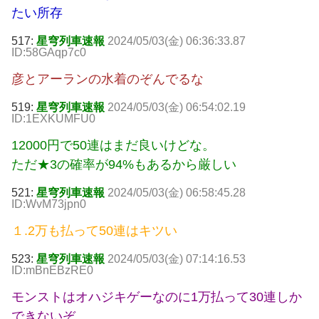
たい所存
517:
星穹列車速報
2024/05/03(金) 06:36:33.87
ID:58GAqp7c0
彦とアーランの水着のぞんでるな
519:
星穹列車速報
2024/05/03(金) 06:54:02.19
ID:1EXKUMFU0
12000円で50連はまだ良いけどな。
ただ★3の確率が94%もあるから厳しい
521:
星穹列車速報
2024/05/03(金) 06:58:45.28
ID:WvM73jpn0
１.2万も払って50連はキツい
523:
星穹列車速報
2024/05/03(金) 07:14:16.53
ID:mBnEBzRE0
モンストはオハジキゲーなのに1万払って30連しか
できないぞ