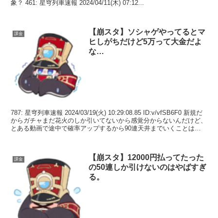
象？ 461: 星穹列車速報 2024/04/11(木) 07:12...
【崩スタ】ソシャゲやってるとマ
課金
ヒしがちだけど5万って大金だよ
な…
787: 星穹列車速報 2024/03/19(火) 10:29:08.85 ID:v/vfSB6F0 新規だ
からガチャまだ花火のしか引いてないから感覚分からないんだけど、
とある動画で途中で確率アップするから90連天井までいくことはま
ず無いっ...
【崩スタ】12000円払ってたった
課金
の50連しか引けないのはやばすぎ
る。