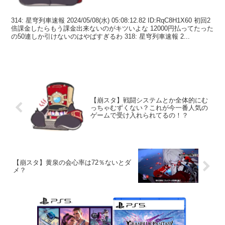
314: 星穹列車速報 2024/05/08(水) 05:08:12.82 ID:RqC8H1X60 初回2
倍課金したらもう課金出来ないのがキツいよな 12000円払ってたった
の50連しか引けないのはやばすぎるわ 318: 星穹列車速報 2...
【崩スタ】戦闘システムとか全体的にむ
っちゃむずくない？これが今一番人気の
ゲームで受け入れられてるの！？
【崩スタ】黄泉の会心率は72％ないとダ
メ？