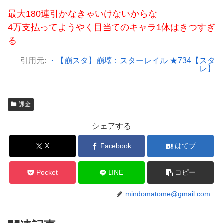
最大180連引かなきゃいけないからな
4万支払ってようやく目当てのキャラ1体はきつすぎ
る
引用元:
・【崩スタ】崩壊：スターレイル ★734【スタ
レ】
課金
シェアする
X
Facebook
はてブ
Pocket
LINE
コピー
mindomatome@gmail.com