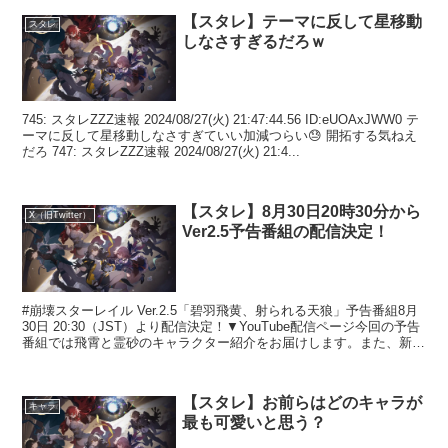
【スタレ】テーマに反して星移動
スタレ
しなさすぎるだろｗ
745: スタレZZZ速報 2024/08/27(火) 21:47:44.56 ID:eUOAxJWW0 テ
ーマに反して星移動しなさすぎていい加減つらい😓 開拓する気ねえ
だろ 747: スタレZZZ速報 2024/08/27(火) 21:4...
【スタレ】8月30日20時30分から
X（旧Twitter）
Ver2.5予告番組の配信決定！
#崩壊スターレイル Ver.2.5「碧羽飛黄、射られる天狼」予告番組8月
30日 20:30（JST）より配信決定！▼YouTube配信ページ今回の予告
番組では飛霄と霊砂のキャラクター紹介をお届けします。また、新た
なストーリーとイベント、そし...
【スタレ】お前らはどのキャラが
キャラ
最も可愛いと思う？