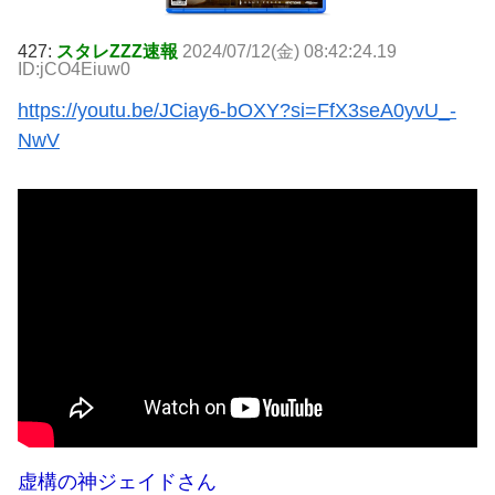
427:
スタレZZZ速報
2024/07/12(金) 08:42:24.19
ID:jCO4Eiuw0
https://youtu.be/JCiay6-bOXY?si=FfX3seA0yvU_-
NwV
虚構の神ジェイドさん