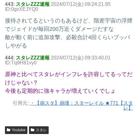
443:
スタレZZZ速報
2024/07/12(金) 09:24:21.95
ID:0gxXEJYQ0
接待されてるというのもあるけど、階差宇宙の浮煙
でジェイドが毎回200万近くダメージだすな
敵が動く前に追加攻撃、必殺合計4回くらいブッパ
しやがる
444:
スタレZZZ速報
2024/07/12(金) 09:33:40.01
ID:Tq9H81vy0
原神と比べてスタレがインフレを許容してるってだ
けじゃない？
今後も定期的に強キャラが増えていくでしょ
引用元:
・【崩スタ】崩壊：スターレイル ★771【スタ
レ】
Youtube
スタレ