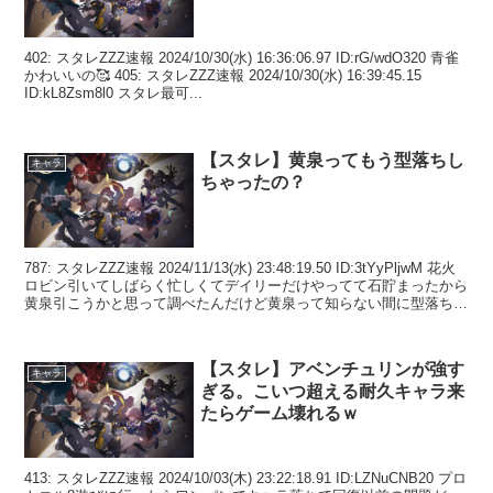
402: スタレZZZ速報 2024/10/30(水) 16:36:06.97 ID:rG/wdO320 青雀
かわいいの🥰 405: スタレZZZ速報 2024/10/30(水) 16:39:45.15
ID:kL8Zsm8l0 スタレ最可...
【スタレ】黄泉ってもう型落ちし
キャラ
ちゃったの？
787: スタレZZZ速報 2024/11/13(水) 23:48:19.50 ID:3tYyPljwM 花火
ロビン引いてしばらく忙しくてデイリーだけやってて石貯まったから
黄泉引こうかと思って調べたんだけど黄泉って知らない間に型落ちし
たの？...
【スタレ】アベンチュリンが強す
キャラ
ぎる。こいつ超える耐久キャラ来
たらゲーム壊れるｗ
413: スタレZZZ速報 2024/10/03(木) 23:22:18.91 ID:LZNuCNB20 プロ