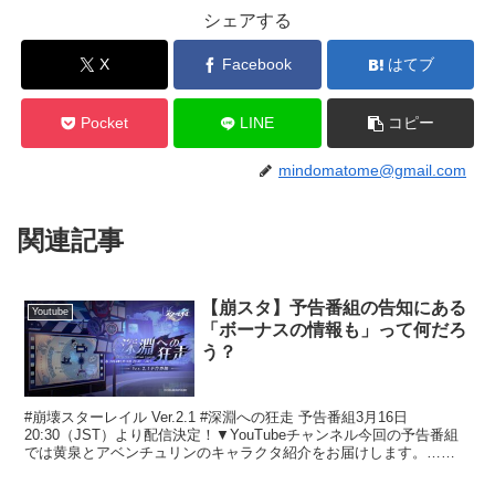
シェアする
X
Facebook
はてブ
Pocket
LINE
コピー
mindomatome@gmail.com
関連記事
【崩スタ】予告番組の告知にある
Youtube
「ボーナスの情報も」って何だろ
う？
#崩壊スターレイル Ver.2.1 #深淵への狂走 予告番組3月16日
20:30（JST）より配信決定！▼YouTubeチャンネル今回の予告番組
では黄泉とアベンチュリンのキャラクタ紹介をお届けします。…
pic.twitter.com/Q...