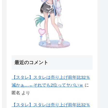
最近のコメント
【スタレ】スタレは売り上げ前年比32％
減かぁ…←それでも2位ってヤバいｗ
に
匿名
より
【スタレ】スタレは売り上げ前年比32％