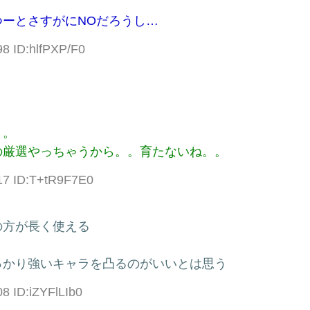
ーとさすがにNOだろうし…
98 ID:hlfPXP/F0
。。
の厳選やっちゃうから。。育たないね。。
.17 ID:T+tR9F7E0
の方が長く使える
っかり強いキャラを凸るのがいいとは思う
8 ID:iZYFlLIb0