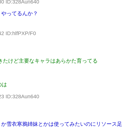
80 ID:328Aun640
とやってるんか？
42 ID:hlfPXP/F0
？
きたけど主要なキャラはあらかた育ってる
のは
23 ID:328Aun640
とか雪衣寒鴉姉妹とかは使ってみたいのにリソース足