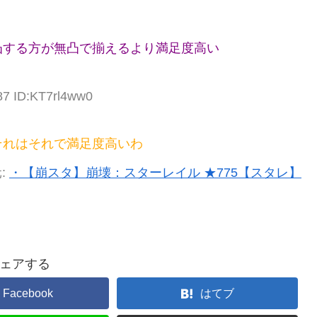
凸する方が無凸で揃えるより満足度高い
87 ID:KT7rl4ww0
それはそれで満足度高いわ
:
・【崩スタ】崩壊：スターレイル ★775【スタレ】
ェアする
Facebook
はてブ