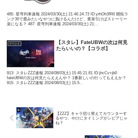
485: 星穹列車速報 2024/03/30(土) 21:46:24.73 ID:yrhOh3fR0 開拓ラ
ンク30で鹿みたいなやつに負けるんだけど、黄泉引けばストーリー
楽になる？ 487: 星穹列車速報 2024/03/30(土) 21:...
【スタレ】FateUBWの次は何見
イベント
たらいいの？【コラボ】
913: スタレZZZ速報 2024/08/03(土) 15:45:21.81 ID:jhcCv+jb0
fateUBWの次は何見たらええんや？ 1番新しいの行ってもええか？
915: スタレZZZ速報 2024/08/03(土) 15:5...
【ZZZ】キャラ切り替えてカウンターす
るやつ、やけにタイミングがシビアじゃ
ね？