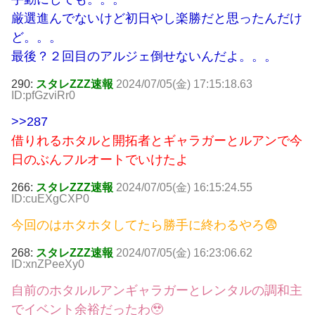
厳選進んでないけど初日やし楽勝だと思ったんだけ
ど。。。
最後？２回目のアルジェ倒せないんだよ。。。
290:
スタレZZZ速報
2024/07/05(金) 17:15:18.63
ID:pfGzviRr0
>>287
借りれるホタルと開拓者とギャラガーとルアンで今
日のぶんフルオートでいけたよ
266:
スタレZZZ速報
2024/07/05(金) 16:15:24.55
ID:cuEXgCXP0
今回のはホタホタしてたら勝手に終わるやろ😨
268:
スタレZZZ速報
2024/07/05(金) 16:23:06.62
ID:xnZPeeXy0
自前のホタルルアンギャラガーとレンタルの調和主
でイベント余裕だったわ🥹