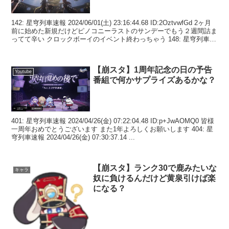
142: 星穹列車速報 2024/06/01(土) 23:16:44.68 ID:2OztvwfGd 2ヶ月
前に始めた新規だけどピノコニーラストのサンデーでもう２週間詰ま
ってて辛い クロックボーイのイベント終わっちゃう 148: 星穹列車
速...
【崩スタ】1周年記念の日の予告
Youtube
番組で何かサプライズあるかな？
401: 星穹列車速報 2024/04/26(金) 07:22:04.48 ID:p+JwAOMQ0 皆様
一周年おめでとうございます また1年よろしくお願いします 404: 星
穹列車速報 2024/04/26(金) 07:30:37.14 ...
【崩スタ】ランク30で鹿みたいな
キャラ
奴に負けるんだけど黄泉引けば楽
になる？