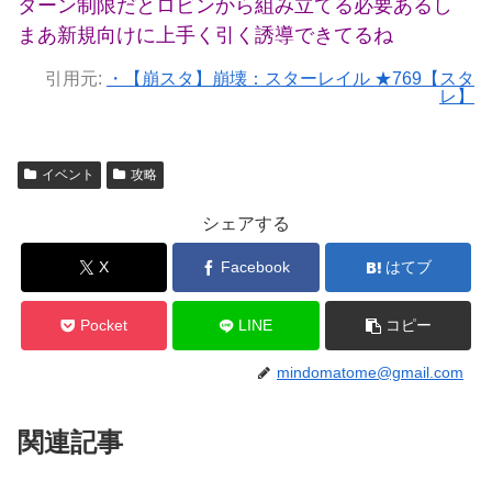
ターン制限だとロビンから組み立てる必要あるし
まあ新規向けに上手く引く誘導できてるね
引用元:
・【崩スタ】崩壊：スターレイル ★769【スタ
レ】
イベント
攻略
シェアする
X
Facebook
はてブ
Pocket
LINE
コピー
mindomatome@gmail.com
関連記事