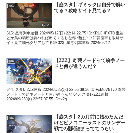
【崩スタ】ギミックは自分で解い
攻略
てる？攻略サイト見てる？
315: 星穹列車速報 2024/05/12(日) 22:14:22.75 ID:KR1CHFXT0 宝箱
とか鳥の場所は調べれば出てくるしな🥺 俺はクソ知育歯車も攻略サ
イト見て脳死クリアしてる🥺 323: 星穹列車速報 2024/05/12...
【ZZZ】奇襲ノードって紛争ノー
攻略
ドと何が違うんだ？
644: スタレZZZ速報 2024/09/25(水) 22:55:39.36 ID:+xMoV5Tv0 奇襲
ノードって紛争ノードと何が違うんだ 646: スタレZZZ速報
2024/09/25(水) 22:57:07.55 ID:tk2q...
【崩スタ】2カ月前に始めたんだ
攻略
けどピノコニーラストのサンデー
戦で2週間詰まっててつらい…